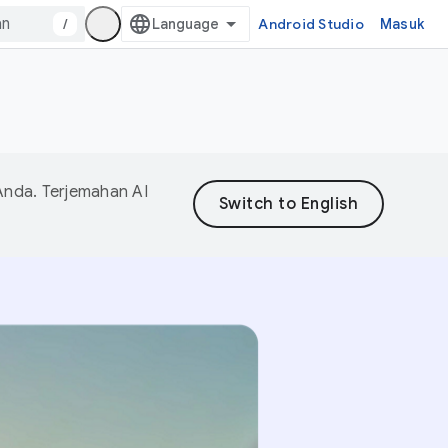
/
Android Studio
Masuk
Anda. Terjemahan AI