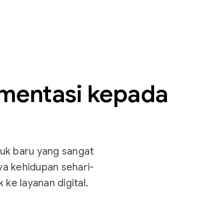
mentasi kepada
tuk baru yang sangat
ya kehidupan sehari-
ke layanan digital.