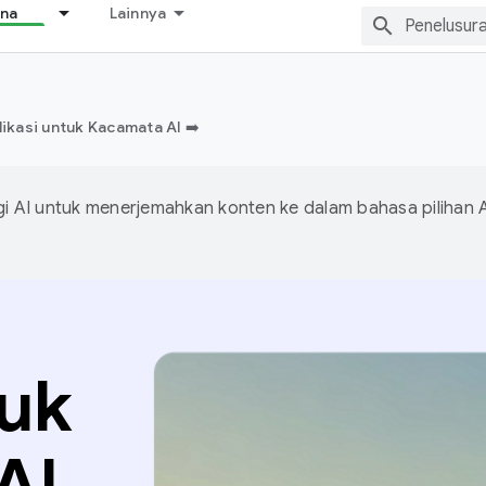
ana
Lainnya
kasi untuk Kacamata AI ➡️
 AI untuk menerjemahkan konten ke dalam bahasa pilihan 
tuk
AI