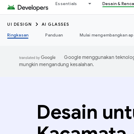
Essentials
Desain & Renc
UI DESIGN
AI GLASSES
Ringkasan
Panduan
Mulai mengembangkan apli
Google menggunakan teknologi
mungkin mengandung kesalahan.
Desain un
Kacamata 