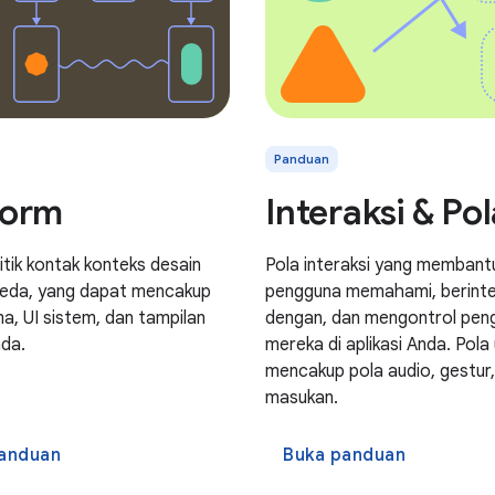
Panduan
form
Interaksi & Po
itik kontak konteks desain
Pola interaksi yang membant
eda, yang dapat mencakup
pengguna memahami, berinte
a, UI sistem, dan tampilan
dengan, dan mengontrol pen
nda.
mereka di aplikasi Anda. Pol
mencakup pola audio, gestur
masukan.
anduan
Buka panduan