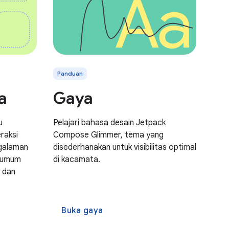
Panduan
la
Gaya
u
Pelajari bahasa desain Jetpack
raksi
Compose Glimmer, tema yang
galaman
disederhanakan untuk visibilitas optimal
a umum
di kacamata.
, dan
Buka gaya