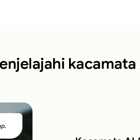
enjelajahi kacamata 