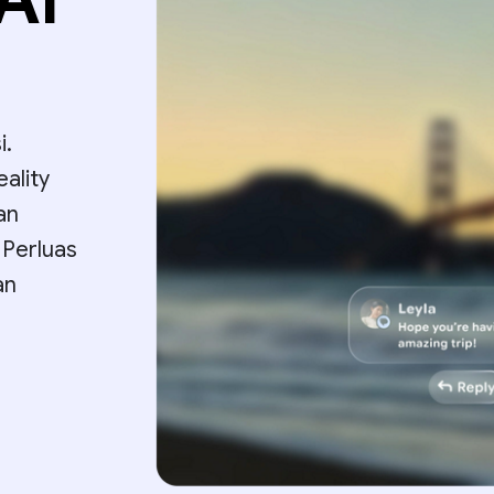
i.
ality
an
 Perluas
an