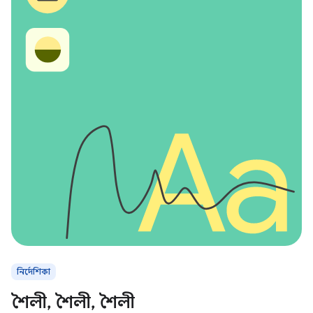
নির্দেশিকা
শৈলী, শৈলী, শৈলী