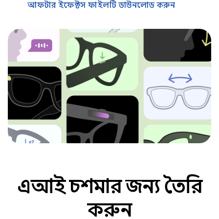
আফটার ইফেক্টস ফাইলটি ডাউনলোড করুন
এআই চশমার জন্য তৈরি
করুন