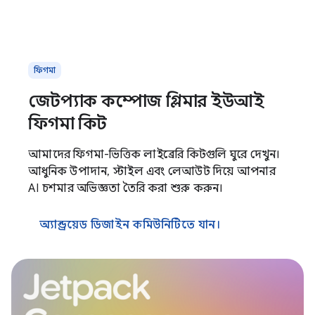
ফিগমা
জেটপ্যাক কম্পোজ গ্লিমার ইউআই
ফিগমা কিট
আমাদের ফিগমা-ভিত্তিক লাইব্রেরি কিটগুলি ঘুরে দেখুন।
আধুনিক উপাদান, স্টাইল এবং লেআউট দিয়ে আপনার
AI চশমার অভিজ্ঞতা তৈরি করা শুরু করুন।
অ্যান্ড্রয়েড ডিজাইন কমিউনিটিতে যান।