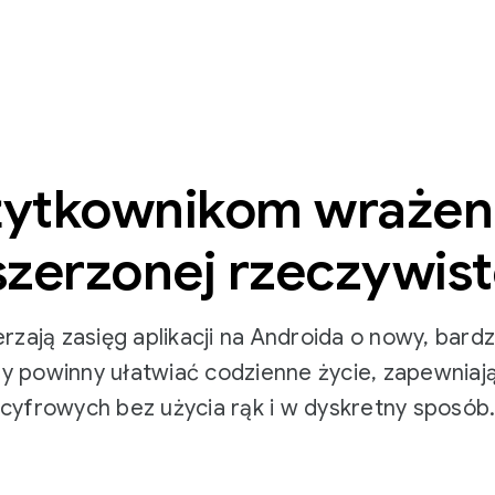
żytkownikom wrażeni
szerzonej rzeczywist
erzają zasięg aplikacji na Androida o nowy, bard
ary powinny ułatwiać codzienne życie, zapewniaj
cyfrowych bez użycia rąk i w dyskretny sposób