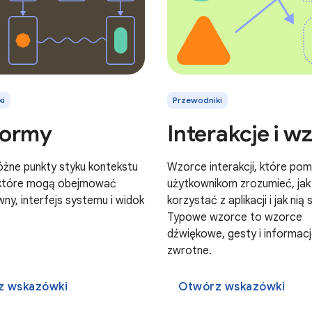
ki
Przewodniki
formy
Interakcje i w
różne punkty styku kontekstu
Wzorce interakcji, które po
 które mogą obejmować
użytkownikom zrozumieć, jak
ny, interfejs systemu i widok
korzystać z aplikacji i jak nią
Typowe wzorce to wzorce
dźwiękowe, gesty i informac
zwrotne.
z wskazówki
Otwórz wskazówki