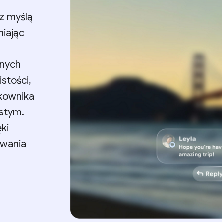
z myślą
niając
tnych
stości,
tkownika
istym.
ęki
wania