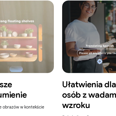
sze
Ułatwienia dl
umienie
osób z wadam
wzroku
e obrazów w kontekście