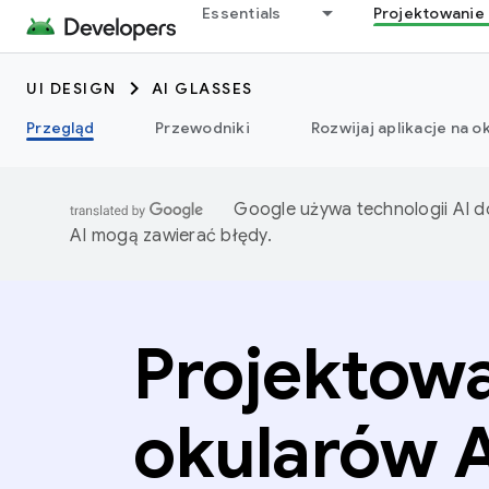
Essentials
Projektowanie 
UI DESIGN
AI GLASSES
Przegląd
Przewodniki
Rozwijaj aplikacje na ok
Google używa technologii AI d
AI mogą zawierać błędy.
Projektow
okularów A