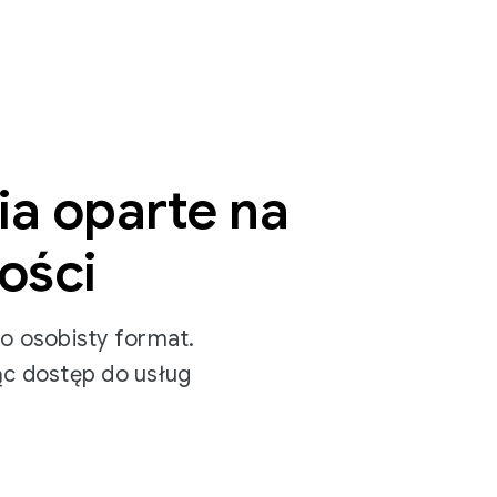
a oparte na
ości
zo osobisty format.
ąc dostęp do usług
.