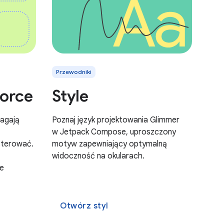
Przewodniki
zorce
Style
magają
Poznaj język projektowania Glimmer
w Jetpack Compose, uproszczony
 sterować.
motyw zapewniający optymalną
widoczność na okularach.
je
Otwórz styl