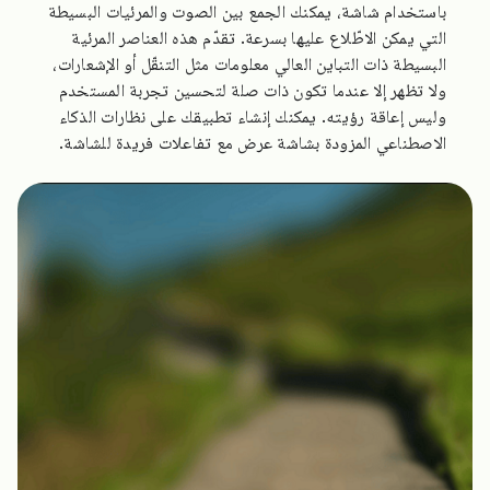
باستخدام شاشة، يمكنك الجمع بين الصوت والمرئيات البسيطة
التي يمكن الاطّلاع عليها بسرعة. تقدّم هذه العناصر المرئية
البسيطة ذات التباين العالي معلومات مثل التنقّل أو الإشعارات،
ولا تظهر إلا عندما تكون ذات صلة لتحسين تجربة المستخدم
وليس إعاقة رؤيته. يمكنك إنشاء تطبيقك على نظارات الذكاء
الاصطناعي المزودة بشاشة عرض مع تفاعلات فريدة للشاشة.