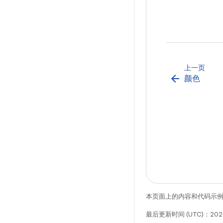
上一页
arrow_back
颜色
本页面上的内容和代码示
最后更新时间 (UTC)：202