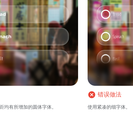
cancel
错误做法
距均有所增加的圆体字体。
使用紧凑的细字体。