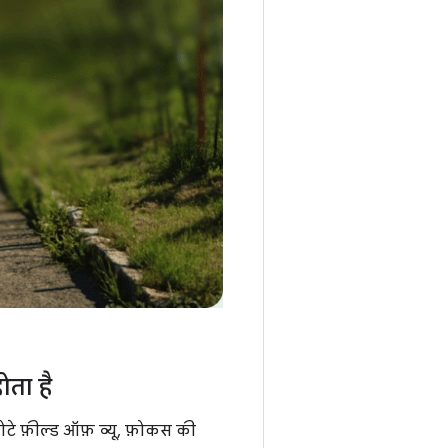
ोता है
टे फ़ील्ड ऑफ़ व्यू, फ़ोकस की