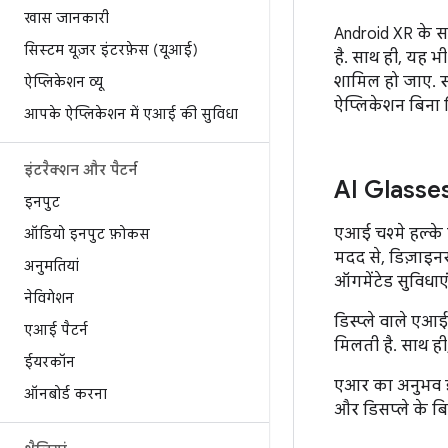
खास जानकारी
Android XR के स
सिस्टम यूज़र इंटरफ़ेस (यूआई)
है. साथ ही, यह भ
शामिल हो जाए. स्
ऐप्लिकेशन व्यू
ऐप्लिकेशन बिना 
आपके ऐप्लिकेशन में एआई की सुविधा
इंटरैक्शन और पैटर्न
AI Glasse
इनपुट
एआई चश्मे हल्के ह
ऑडियो इनपुट फ़ोकस
मदद से, डिज़ाइ
अनुमतियां
ऑगमेंटेड सुविधाएं
नेविगेशन
डिस्प्ले वाले एआई
एआई पैटर्न
मिलती है. साथ ह
ईयरकॉन
एआर का अनुभव इस 
ऑनबोर्ड करना
और डिसप्ले के बि