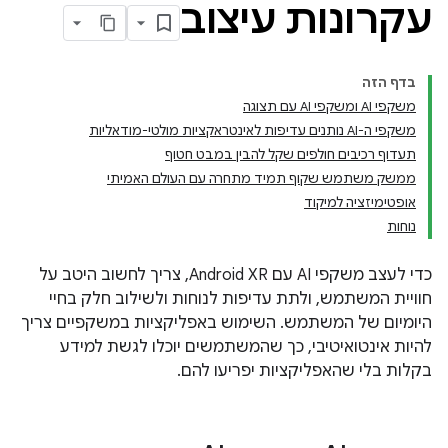
עקרונות עיצוב
בדף הזה
משקפי AI ומשקפי AI עם תצוגה
משקפי ה-AI נותנים עדיפות לאינטראקציות מולטי-מודאליות
תעדוף רכיבים חולפים שקל להבין במבט חטוף
ממשק משתמש שקוף תמיד מתחרה עם העולם האמיתי
אופטימיזציה למיקוד
נוחות
כדי לעצב משקפי AI עם Android XR, צריך לחשוב היטב על
חוויית המשתמש, ולתת עדיפות לנוחות ולשילוב חלק בחיי
היומיום של המשתמש. השימוש באפליקציות במשקפיים צריך
להיות אינטואיטיבי, כך שהמשתמשים יוכלו לגשת למידע
בקלות בלי שהאפליקציות יפריעו להם.