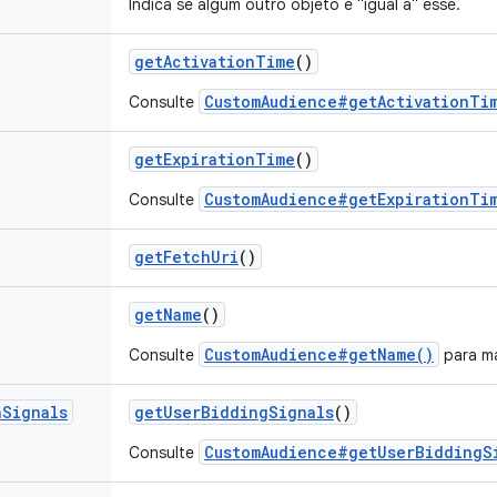
Indica se algum outro objeto é "igual a" esse.
get
Activation
Time
()
CustomAudience#getActivationTi
Consulte
get
Expiration
Time
()
CustomAudience#getExpirationTi
Consulte
get
Fetch
Uri
()
get
Name
()
CustomAudience#getName()
Consulte
para ma
n
Signals
get
User
Bidding
Signals
()
CustomAudience#getUserBiddingS
Consulte