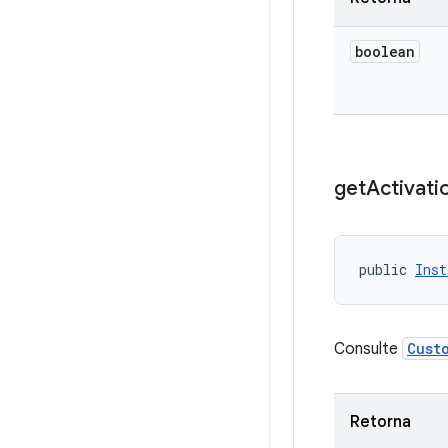
boolean
get
Activati
public 
Inst
Consulte
Cust
Retorna