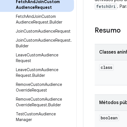
Fetch
And
Join
Custom
fetchUri
. Pa
Audience
Request
Fetch
And
Join
Custom
Audience
Request
.
Builder
Resumo
Join
Custom
Audience
Request
Join
Custom
Audience
Request
.
Builder
Classes ani
Leave
Custom
Audience
Request
class
Leave
Custom
Audience
Request
.
Builder
Remove
Custom
Audience
Override
Request
Remove
Custom
Audience
Métodos púb
Override
Request
.
Builder
Test
Custom
Audience
boolean
Manager