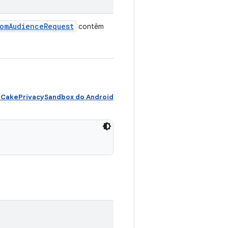
om
Audience
Request
contêm
CakePrivacySandbox do Android