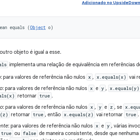
Adicionado no UpsideDown
ean equals (
Object
 o)
outro objeto é igual a esse.
als
implementa uma relação de equivalência em referências de
o
: para valores de referência não nulos
x
,
x.equals(x)
vai r
co
: para valores de referência não nulos
x
e
y
,
x.equals(y)
als(x)
retornar
true
.
vo
: para valores de referência não nulos
x
,
y
e
z
, se
x.equ
s(z)
retornar
true
, então
x.equals(z)
vai retornar
true
.
ente
: para valores de referência não nulos
x
e
y
, várias inv
true
ou
false
de maneira consistente, desde que nenhuma