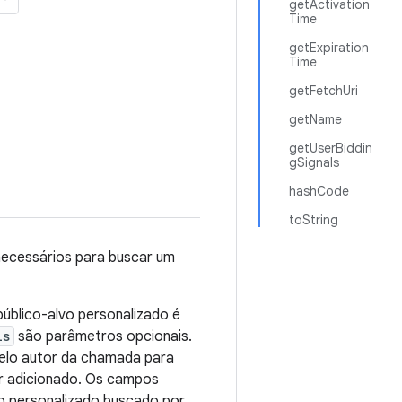
getActivation
Time
getExpiration
Time
getFetchUri
getName
getUserBiddin
gSignals
hashCode
toString
 necessários para buscar um
público-alvo personalizado é
ls
são parâmetros opcionais.
pelo autor da chamada para
er adicionado. Os campos
vo personalizado buscado por