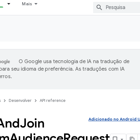
Mais
O Google usa tecnologia de IA na tradução de
ara seu idioma de preferência. As traduções com IA
rros.
s
Desenvolver
API reference
And
Join
Adicionado no Android
om
Audience
Request