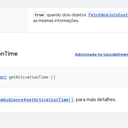
true
Fetch
And
Join
Cust
quando dois objetos
as mesmas informações.
on
Time
Adicionado no UpsideDown
ant
 getActivationTime ()
omAudience#getActivationTime()
para mais detalhes.