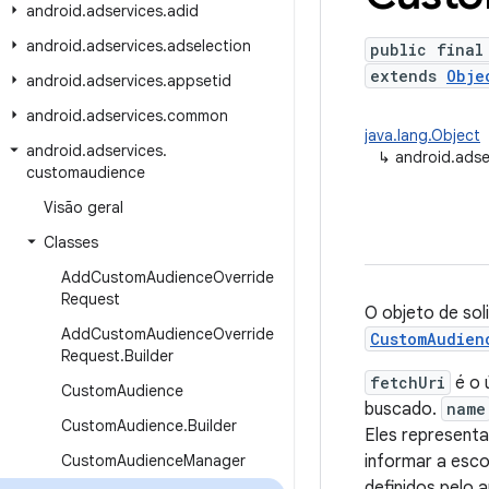
android
.
adservices
.
adid
android
.
adservices
.
adselection
public final
extends
Obje
android
.
adservices
.
appsetid
android
.
adservices
.
common
java.lang.Object
android
.
adservices
.
↳
android.ads
customaudience
Visão geral
Classes
Add
Custom
Audience
Override
Request
O objeto de sol
Add
Custom
Audience
Override
CustomAudien
Request
.
Builder
fetchUri
é o 
Custom
Audience
buscado.
name
Custom
Audience
.
Builder
Eles representa
Custom
Audience
Manager
informar a esco
definidos pelo 