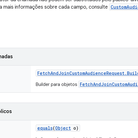
ra mais informações sobre cada campo, consulte
CustomAudi
nhadas
Fetch
And
Join
Custom
Audience
Request
.
Buil
FetchAndJoinCustomAudi
Builder para objetos
licos
equals
(
Object
o)