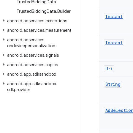
Trusted
Bidding
Data
Trusted
Bidding
Data
.
Builder
Instant
android
.
adservices
.
exceptions
android
.
adservices
.
measurement
android
.
adservices
.
Instant
ondevicepersonalization
android
.
adservices
.
signals
android
.
adservices
.
topics
Uri
android
.
app
.
sdksandbox
android
.
app
.
sdksandbox
.
String
sdkprovider
Ad
Selectio