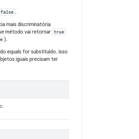
false
.
ia mais discriminatória
sse método vai retornar
true
ue
).
 equals for substituído. Isso
objetos iguais precisam ter
o.