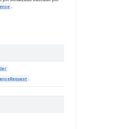
ence
.
der
enceRequest
.