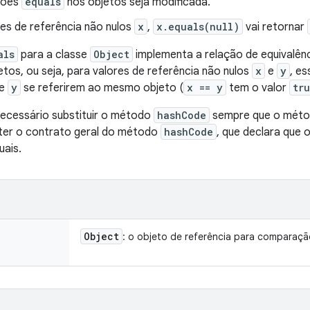
ções
equals
nos objetos seja modificada.
res de referência não nulos
x
,
x.equals(null)
vai retornar
als
para a classe
Object
implementa a relação de equivalênc
etos, ou seja, para valores de referência não nulos
x
e
y
, e
e
y
se referirem ao mesmo objeto (
x == y
tem o valor
tr
necessário substituir o método
hashCode
sempre que o método
ter o contrato geral do método
hashCode
, que declara que 
uais.
Object
: o objeto de referência para comparaçã