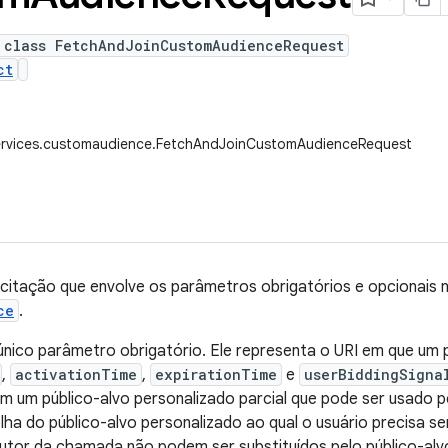
 class FetchAndJoinCustomAudienceRequest
ct
ervices.customaudience.FetchAndJoinCustomAudienceRequest
icitação que envolve os parâmetros obrigatórios e opcionais
ce
.
único parâmetro obrigatório. Ele representa o URI em que um 
,
activationTime
,
expirationTime
e
userBiddingSigna
m um público-alvo personalizado parcial que pode ser usado 
lha do público-alvo personalizado ao qual o usuário precisa s
autor da chamada não podem ser substituídos pelo público-al