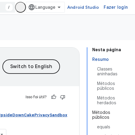
/
Android Studio
Fazer login
Nesta página
Resumo
Classes
aninhadas
Métodos
públicos
Isso foi útil?
Métodos
herdados
Métodos
 UpsideDownCakePrivacySandbox
públicos
equals