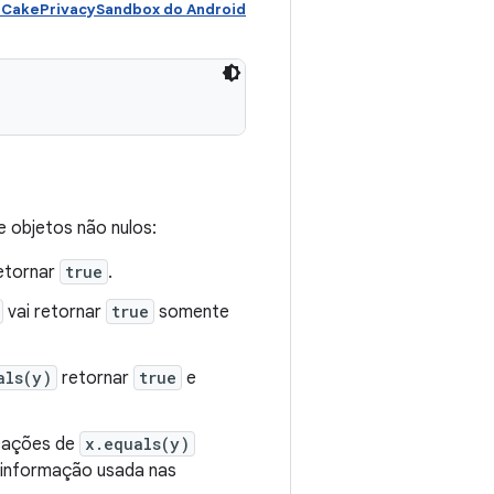
CakePrivacySandbox do Android
 objetos não nulos:
etornar
true
.
vai retornar
true
somente
als(y)
retornar
true
e
ocações de
x.equals(y)
 informação usada nas