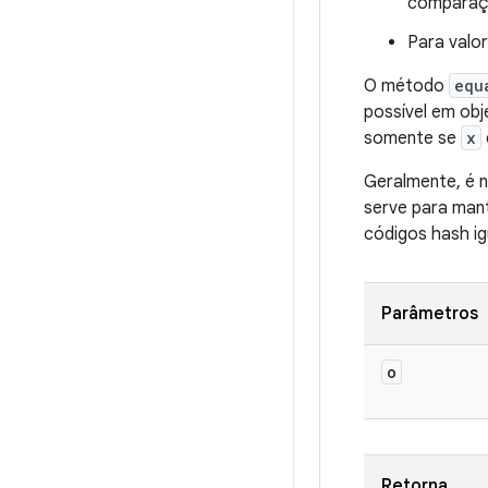
compara
Para valo
O método
equ
possível em obj
somente se
x
Geralmente, é 
serve para man
códigos hash ig
Parâmetros
o
Retorna