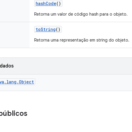
hash
Code
()
Retorna um valor de código hash para o objeto.
to
String
()
Retorna uma representação em string do objeto.
rdados
va.lang.Object
públicos