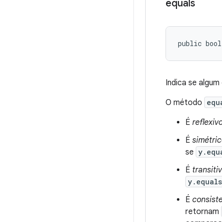
equals
public bool
Indica se algum 
O método
equ
É
reflexiv
É
simétri
se
y.equ
É
transiti
y.equal
É
consist
retornam