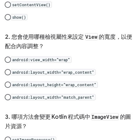
setContentView()
show()
您會使用哪種檢視屬性來設定
View
的寬度，以便
配合內容調整？
android:view_width="wrap"
android:layout_width="wrap_content"
android:layout_height="wrap_content"
android:layout_width="match_parent"
哪項方法會變更 Kotlin 程式碼中
ImageView
的圖
片資源？
setImageResource()