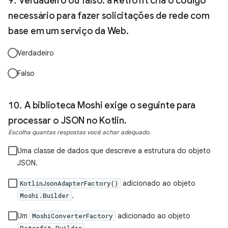
Verdadeiro ou falso: a Retrofit cria o código
necessário para fazer solicitações de rede com
base em um serviço da Web.
Verdadeiro
Falso
A biblioteca Moshi exige o seguinte para
processar o JSON no Kotlin.
Escolha quantas respostas você achar adequado.
Uma classe de dados que descreve a estrutura do objeto
JSON.
adicionado ao objeto
KotlinJsonAdapterFactory()
.
Moshi.Builder
Um
adicionado ao objeto
MoshiConverterFactory
.
Retrofit.Builder