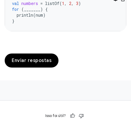
val
numbers
=
listOf
(
1
,
2
,
3
)
for
(
_______
)
{
println
(
num
)
}
Enviar respostas
Isso foi útil?