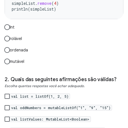
simpleList
.
remove
(
4
)
println
(
simpleList
)
Int
rolável
ordenada
mutável
Quais das seguintes afirmações são válidas?
Escolha quantas respostas você achar adequado.
val list = listOf(1, 2, 5)
val oddNumbers = mutableListOf("1", "9", "15")
val listValues: MutableList<Boolean>