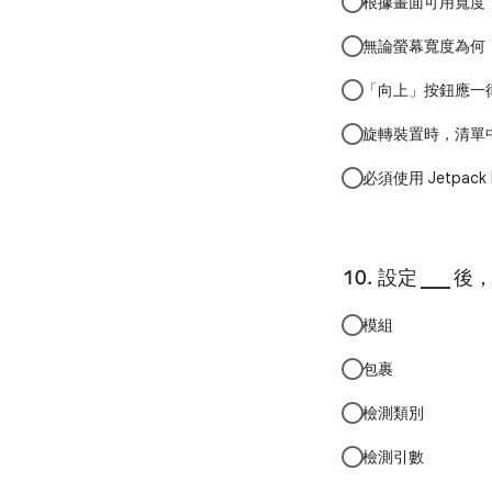
根據畫面可用寬度
無論螢幕寬度為何
「向上」按鈕應一
旋轉裝置時，清單
必須使用 Jetpac
設定 ___
模組
包裹
檢測類別
檢測引數