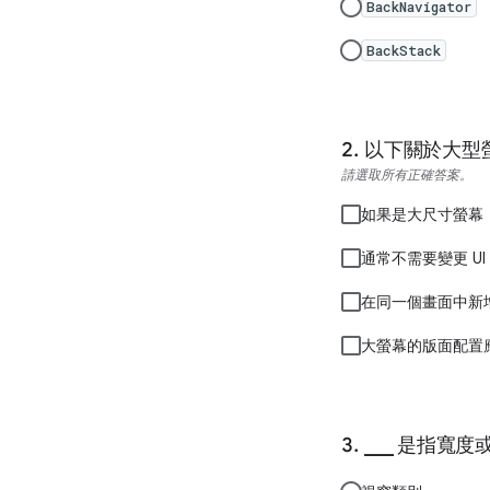
BackNavigator
BackStack
以下關於大型
請選取所有正確答案。
如果是大尺寸螢幕
通常不需要變更 U
在同一個畫面中新
大螢幕的版面配置
___ 是指