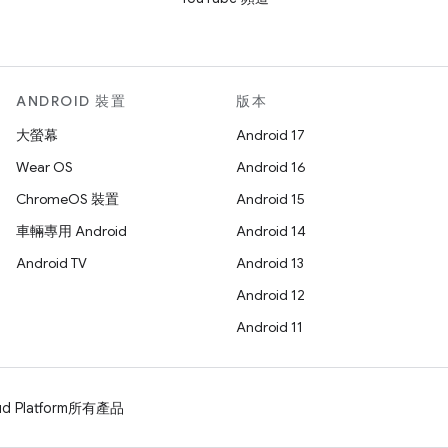
ANDROID 裝置
版本
大螢幕
Android 17
Wear OS
Android 16
ChromeOS 裝置
Android 15
車輛專用 Android
Android 14
Android TV
Android 13
Android 12
Android 11
d Platform
所有產品