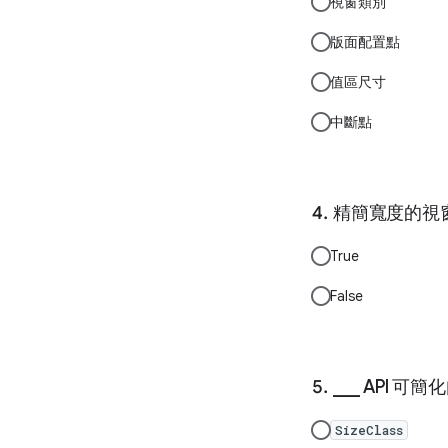
視窗類別
版面配置點
值區尺寸
中斷點
精簡寬度的視
True
False
___ API
SizeClass