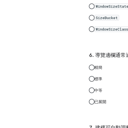
WindowSizeStat
SizeBucket
WindowSizeClass
導覽邊欄通常適
精簡
標準
中等
已展開
建構可自動調