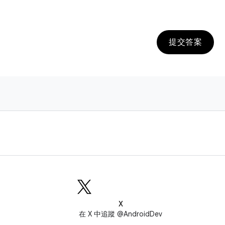
提交答案
X
在 X 中追蹤 @AndroidDev