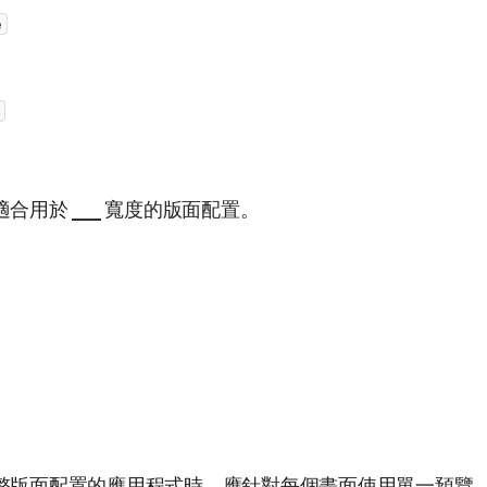
e
合用於 ___ 寬度的版面配置。
整版面配置的應用程式時，應針對每個畫面使用單一預覽