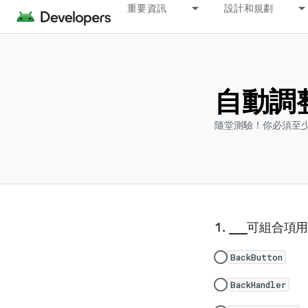
重要資訊
設計和規劃
自動調
隨堂測驗！你必須至少
___可組合項
BackButton
BackHandler