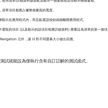
，使用清單/詳細資料版面配置顯示一個窗格或並排顯示兩個窗格。
，清單項目都應占據整個畫面的寬度。
律顯示在應用程式內，而且點選該按鈕就能離開應用程式。
中選取的項目 (以及顯示的該項目相應詳細資料) 應重設為清單的第一個項
k Navigation 元件，讓 UI 對不同螢幕大小做出回應。
 後，測試就能設為僅執行含有自訂註解的測試函式。