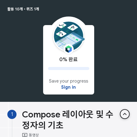
활동 10개
•
퀴즈 1개
0% 완료
Save your progress
Sign in
Compose 레이아웃 및 수
keyboard_arrow_up
1
정자의 기초
ondemand_video
동영상