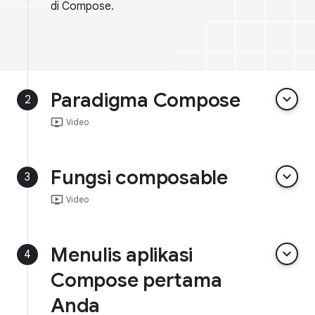
di Compose.
Paradigma Compose
keyboard_arrow_down
2
ondemand_video
Video
Fungsi composable
keyboard_arrow_down
3
ondemand_video
Video
Menulis aplikasi
keyboard_arrow_down
4
Compose pertama
Anda