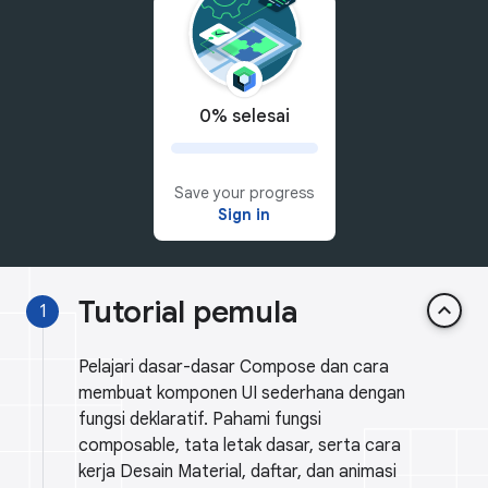
0% selesai
Save your progress
Sign in
Tutorial pemula
keyboard_arrow_up
1
Pelajari dasar-dasar Compose dan cara
membuat komponen UI sederhana dengan
fungsi deklaratif. Pahami fungsi
composable, tata letak dasar, serta cara
kerja Desain Material, daftar, dan animasi