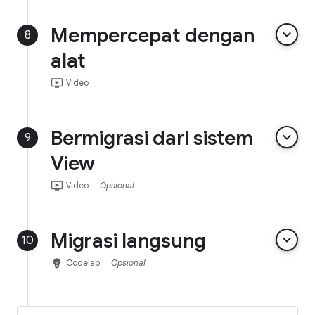
Mempercepat dengan
keyboard_arrow_down
8
alat
ondemand_video
Video
Bermigrasi dari sistem
keyboard_arrow_down
9
View
ondemand_video
Video
Opsional
Migrasi langsung
keyboard_arrow_down
10
emoji_objects
Codelab
Opsional