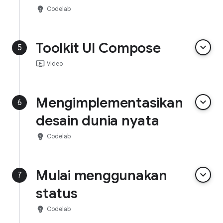
emoji_objects
Codelab
Toolkit UI Compose
keyboard_arrow_down
5
ondemand_video
Video
Mengimplementasikan
keyboard_arrow_down
6
desain dunia nyata
emoji_objects
Codelab
Mulai menggunakan
keyboard_arrow_down
7
status
emoji_objects
Codelab