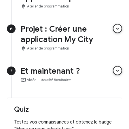
emoji_objects
Atelier de programmation
Projet : Créer une
keyboard_arrow_down
6
application My City
emoji_objects
Atelier de programmation
Et maintenant ?
keyboard_arrow_down
7
ondemand_video
Vidéo
Activité facultative
Quiz
Testez vos connaissances et obtenez le badge
"Mises en page adaptatives".