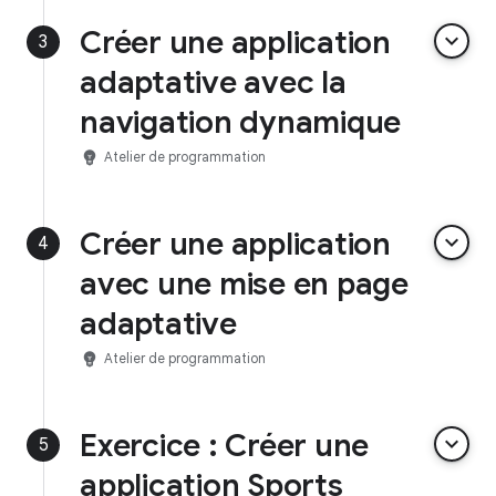
Créer une application
keyboard_arrow_down
3
adaptative avec la
navigation dynamique
emoji_objects
Atelier de programmation
Créer une application
keyboard_arrow_down
4
avec une mise en page
adaptative
emoji_objects
Atelier de programmation
Exercice : Créer une
keyboard_arrow_down
5
application Sports