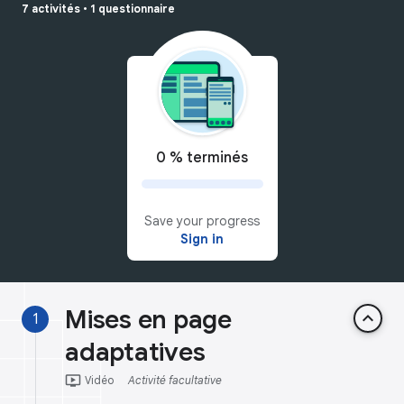
7 activités
•
1 questionnaire
0 % terminés
Save your progress
Sign in
Mises en page
keyboard_arrow_up
1
adaptatives
ondemand_video
Vidéo
Activité facultative