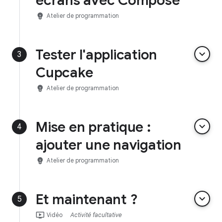
écrans avec Compose
emoji_objects
Atelier de programmation
Tester l'application
keyboard_arrow_down
3
Cupcake
emoji_objects
Atelier de programmation
Mise en pratique :
keyboard_arrow_down
4
ajouter une navigation
emoji_objects
Atelier de programmation
Et maintenant ?
keyboard_arrow_down
5
ondemand_video
Vidéo
Activité facultative