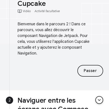
Cupcake
ondemand_video
Vidéo
Activité facultative
Bienvenue dans le parcours 2 ! Dans ce
parcours, vous allez découvrir le
composant Navigation de Jetpack. Pour
cela, vous utiliserez l'application Cupcake
actuelle et y ajouterez le composant
Navigation.
Passer
Naviguer entre les
keyboard_arrow_down
2