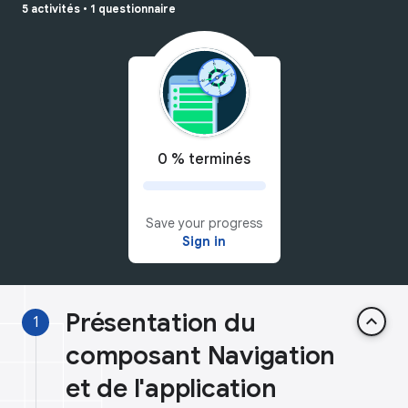
5 activités
•
1 questionnaire
0 % terminés
Save your progress
Sign in
Présentation du
keyboard_arrow_up
1
composant Navigation
et de l'application