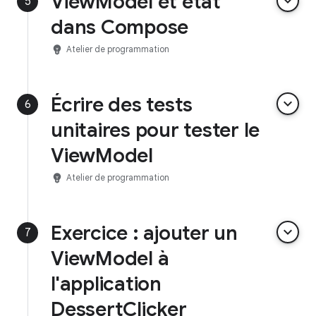
ViewModel et état
keyboard_arrow_down
5
dans Compose
emoji_objects
Atelier de programmation
Écrire des tests
keyboard_arrow_down
6
unitaires pour tester le
ViewModel
emoji_objects
Atelier de programmation
Exercice : ajouter un
keyboard_arrow_down
7
ViewModel à
l'application
DessertClicker