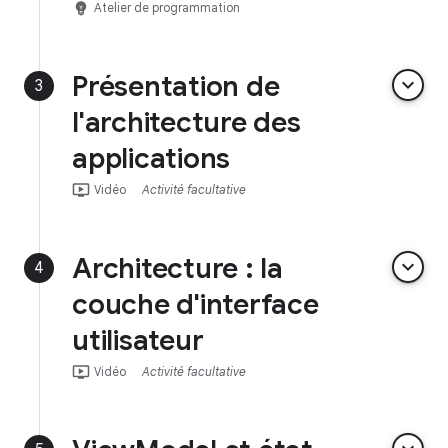
emoji_objects
Atelier de programmation
Présentation de
keyboard_arrow_down
3
l'architecture des
applications
ondemand_video
Vidéo
Activité facultative
Architecture : la
keyboard_arrow_down
4
couche d'interface
utilisateur
ondemand_video
Vidéo
Activité facultative