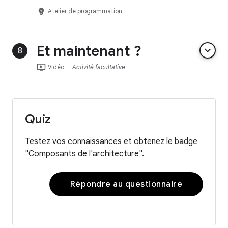
emoji_objects
Atelier de programmation
Et maintenant ?
keyboard_arrow_down
8
ondemand_video
Vidéo
Activité facultative
Quiz
Testez vos connaissances et obtenez le badge
"Composants de l'architecture".
Répondre au questionnaire