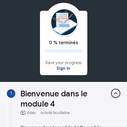
0 % terminés
Save your progress
Sign in
Bienvenue dans le
keyboard_arrow_up
1
module 4
ondemand_video
Vidéo
Activité facultative