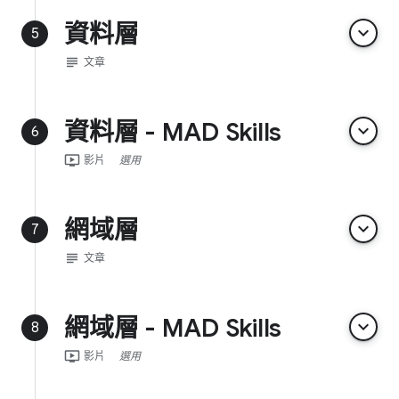
資料層
keyboard_arrow_down
5
subject
文章
資料層 - MAD Skills
keyboard_arrow_down
6
ondemand_video
影片
選用
網域層
keyboard_arrow_down
7
subject
文章
網域層 - MAD Skills
keyboard_arrow_down
8
ondemand_video
影片
選用