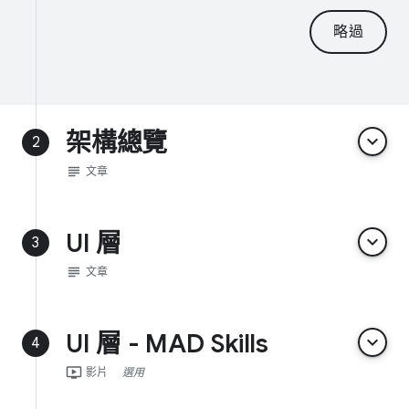
略過
架構總覽
keyboard_arrow_down
2
subject
文章
UI 層
keyboard_arrow_down
3
subject
文章
UI 層 - MAD Skills
keyboard_arrow_down
4
ondemand_video
影片
選用