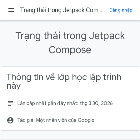
menu
Trạng thái trong Jetpack Compose
Đăng nhập
Trên trang này
Điều kiện tiên quyết
Trạng thái trong Jetpack
Kiến thức bạn sẽ học được
Bạn cần có
Compose
Sản phẩm bạn sẽ tạo ra
Bắt đầu một dự án Compose mới
Thông tin về lớp học lập trình
này
subject
Lần cập nhật gần đây nhất: thg 3 30, 2026
account_circle
Tác giả: Một nhân viên của Google