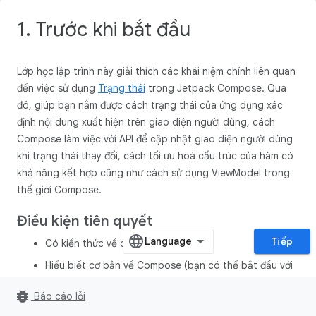
1. Trước khi bắt đầu
Lớp học lập trình này giải thích các khái niệm chính liên quan
đến việc sử dụng
Trạng thái
trong Jetpack Compose. Qua
đó, giúp bạn nắm được cách trạng thái của ứng dụng xác
định nội dung xuất hiện trên giao diện người dùng, cách
Compose làm việc với API để cập nhật giao diện người dùng
khi trạng thái thay đổi, cách tối ưu hoá cấu trúc của hàm có
khả năng kết hợp cũng như cách sử dụng ViewModel trong
thế giới Compose.
Điều kiện tiên quyết
Tiếp
Có kiến thức về cú pháp Kotlin.
Hiểu biết cơ bản về Compose (bạn có thể bắt đầu với
hướng dẫn về Jetpack Compose
).
bug_report
Báo cáo lỗi
Hiểu biết cơ bản về
của Thành phần kiến
ViewModel