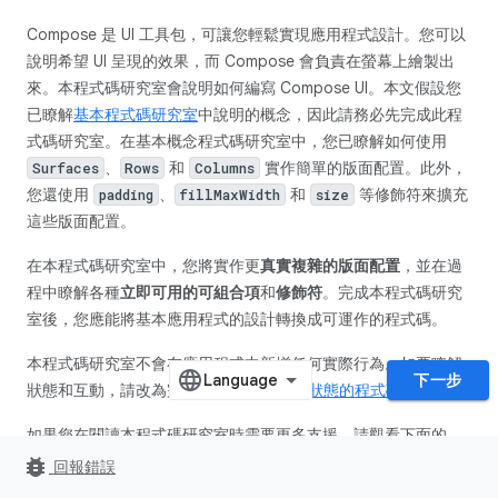
Compose 是 UI 工具包，可讓您輕鬆實現應用程式設計。您可以
說明希望 UI 呈現的效果，而 Compose 會負責在螢幕上繪製出
來。本程式碼研究室會說明如何編寫 Compose UI。本文假設您
已瞭解
基本程式碼研究室
中說明的概念，因此請務必先完成此程
式碼研究室。在基本概念程式碼研究室中，您已瞭解如何使用
、
和
實作簡單的版面配置。此外，
Surfaces
Rows
Columns
您還使用
、
和
等修飾符來擴充
padding
fillMaxWidth
size
這些版面配置。
在本程式碼研究室中，您將實作更
真實複雜的版面配置
，並在過
程中瞭解各種
立即可用的可組合項
和
修飾符
。完成本程式碼研究
室後，您應能將基本應用程式的設計轉換成可運作的程式碼。
本程式碼研究室不會在應用程式中新增任何實際行為。如要瞭解
下一步
狀態和互動，請改為完成
有關 Compose 狀態的程式碼研究室
。
如果您在閱讀本程式碼研究室時需要更多支援，請觀看下面的
「一起寫程式」示範影片：
bug_report
回報錯誤