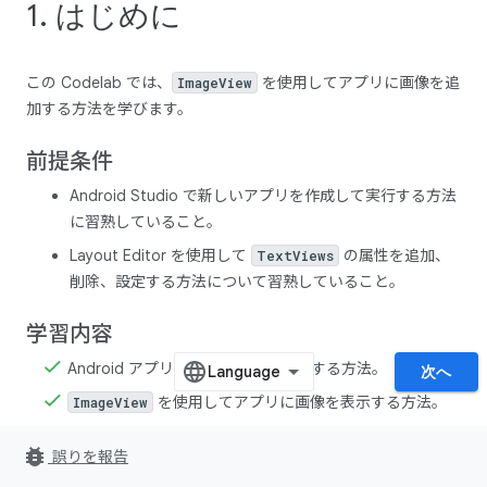
1. はじめに
この Codelab では、
を使用してアプリに画像を追
ImageView
加する方法を学びます。
前提条件
Android Studio で新しいアプリを作成して実行する方法
に習熟していること。
Layout Editor を使用して
の属性を追加、
TextViews
削除、設定する方法について習熟していること。
学習内容
Android アプリに画像や写真を追加する方法。
次へ
を使用してアプリに画像を表示する方法。
ImageView
テキストを文字列リソースに抽出し、アプリの翻訳や文
bug_report
誤りを報告
字列の再利用を容易にする方法。