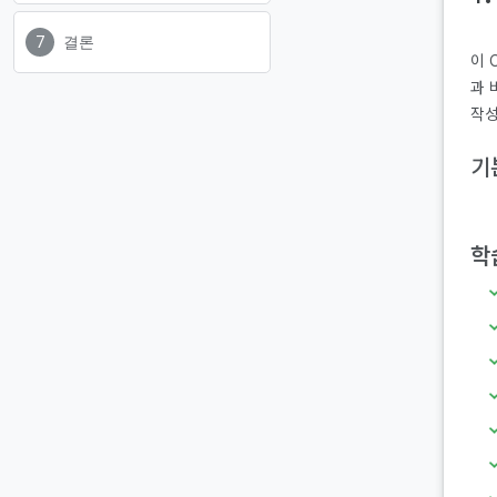
결론
이 
과 
작성
기
학