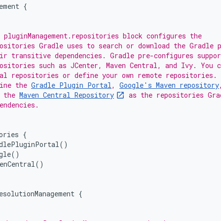
ement
{
 pluginManagement.repositories block configures the
ositories Gradle uses to search or download the Gradle 
ir transitive dependencies. Gradle pre-configures suppo
ositories such as JCenter, Maven Central, and Ivy. You c
al repositories or define your own remote repositories. 
ine the 
Gradle Plugin Portal
, 
Google's Maven repository
 the 
Maven Central Repository
 as the repositories Gra
endencies.
ories
{
dlePluginPortal
()
gle
()
enCentral
()
esolutionManagement
{