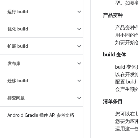
型。如要
运行 build
产品变种
产品变种
优化 build
用不同的
如要开始
扩展 build
build 变体
发布库
build 
以在开发
迁移 build
配置 bui
会产生额外
排查问题
清单条目
您可以在 
Android Gradle 插件 API 参考文档
您要为应用
运用这一