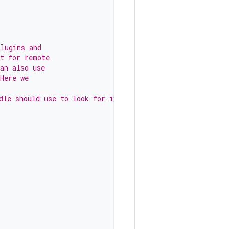
plugins and
rt for remote
an also use
Here we
,
dle should use to look for its