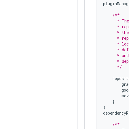
pluginManag
/**
      * The
      * rep
      * the
      * rep
      * loc
      * def
      * and
      * dep
      */
reposit
gra
goo
mav
}
}
dependencyR
/**