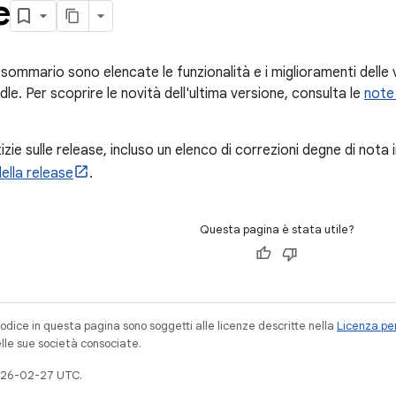
e
 sommario sono elencate le funzionalità e i miglioramenti delle v
le. Per scoprire le novità dell'ultima versione, consulta le
note 
tizie sulle release, incluso un elenco di correzioni degne di nota 
ella release
.
Questa pagina è stata utile?
codice in questa pagina sono soggetti alle licenze descritte nella
Licenza per
elle sue società consociate.
026-02-27 UTC.