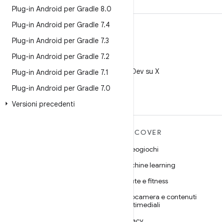
Plug-in Android per Gradle 8
.
0
Plug-in Android per Gradle 7
.
4
Plug-in Android per Gradle 7
.
3
Plug-in Android per Gradle 7
.
2
X
Segui @AndroidDev su X
Plug-in Android per Gradle 7
.
1
Plug-in Android per Gradle 7
.
0
Versioni precedenti
ULTERIORI
DISCOVER
INFORMAZIONI SU
Videogiochi
ANDROID
Machine learning
Android
Salute e fitness
Android for Enterprise
Fotocamera e contenuti
Sicurezza
multimediali
Source
Privacy