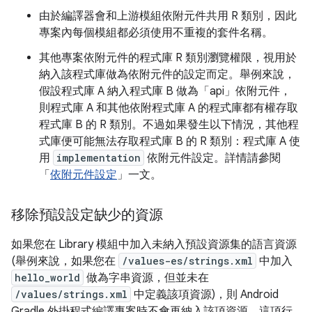
由於編譯器會和上游模組依附元件共用 R 類別，因此
專案內每個模組都必須使用不重複的套件名稱。
其他專案依附元件的程式庫 R 類別瀏覽權限，視用於
納入該程式庫做為依附元件的設定而定。舉例來說，
假設程式庫 A 納入程式庫 B 做為「api」依附元件，
則程式庫 A 和其他依附程式庫 A 的程式庫都有權存取
程式庫 B 的 R 類別。不過如果發生以下情況，其他程
式庫便可能無法存取程式庫 B 的 R 類別：程式庫 A 使
用
implementation
依附元件設定。詳情請參閱
「
依附元件設定
」一文。
移除預設設定缺少的資源
如果您在 Library 模組中加入未納入預設資源集的語言資源
(舉例來說，如果您在
/values-es/strings.xml
中加入
hello_world
做為字串資源，但並未在
/values/strings.xml
中定義該項資源)，則 Android
Gradle 外掛程式編譯專案時不會再納入該項資源。這項行