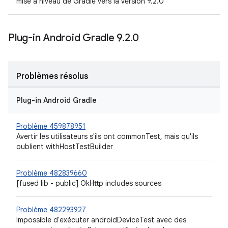
mise à niveau de Gradle vers la version 9.2.0
Plug-in Android Gradle 9
.
2
.
0
Problèmes résolus
Plug-in Android Gradle
Problème 459878951
Avertir les utilisateurs s'ils ont commonTest, mais qu'ils
oublient withHostTestBuilder
Problème 482839660
[fused lib - public] OkHttp includes sources
Problème 482293927
Impossible d'exécuter androidDeviceTest avec des