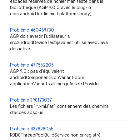
espaces réservés de fichier manifeste dans la
bibliothèque (AGP 9.0.0 avec le plug-in
com.android.kotlin.multiplatform.library)
Problème 460469730
AGP doit avertir l'utilisateur si
src/androidDeviceTest/java est utilisé avec Java
désactivé
Problème 477562205
AGP 9.0 : pas d'équivalent
androidComponents.onVariant pour
applicationVariants.all.mergeAssetsProvider
Problème 398173037
Les fichiers `*.xml.flat` contiennent des chemins
d'accès absolus
Problème 437828055
R8D8ThreadPoolBuildService non enregistré