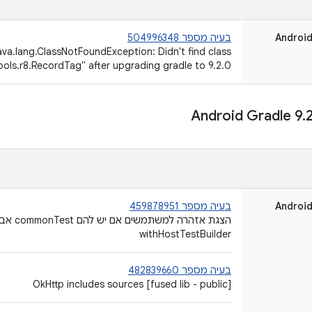
Android
בעיה מספר 504996348
java.lang.ClassNotFoundException: Didn't find class
ols.r8.RecordTag" after upgrading gradle to 9.2.0
.
Android
בעיה מספר 459878951
הצגת אזה
withHostTestBuilder
בעיה מספר 482839660
‫[fused lib - public] OkHttp includes sources