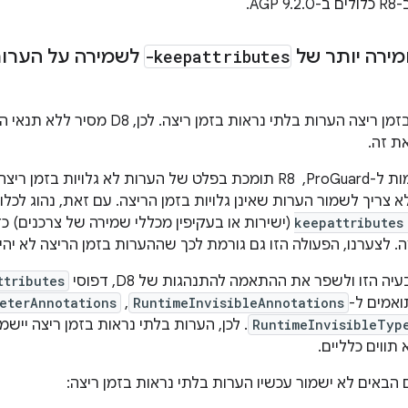
AG.
ירה יותר של
-keepattributes
לשמירה על הערות 
אי אפשר לקרוא בזמן ריצה הערות בלתי נרא
ת זה.
כדי להבטיח תאימות ל-ProGuard, ‏ R8 תומכת בפלט של הערות לא גל
keepattributes
. לצערנו, הפעולה הזו גם גורמת לכך שההערות בזמן הריצה לא יהיו 
ה הזו ולשפר את ההתאמה להתנהגות של D8, דפוסי
ttributes
ואמים ל-
RuntimeInvisibleAnnotations
,‏
eterAnnotations
RuntimeInvisibleTyp
. לכן, הערות בלתי נראות בזמן ריצה יישמ
תווים כלליים.
הבאים לא ישמור עכשיו הערות בלתי נראות בזמן ריצה: