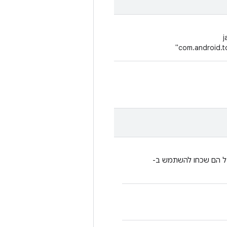
‪
"com.android.to
רה למשתמשים אם יש להם commonTest אבל הם שכחו להשתמש ב-