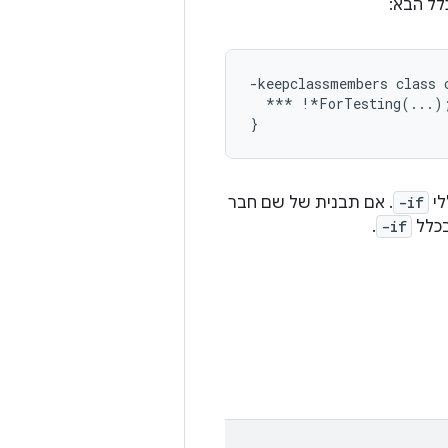
-keepclassmembers class c
  *** !*ForTesting(...);
לי
-if
. אם תבנית של שם חבר
בכלל
-if
.