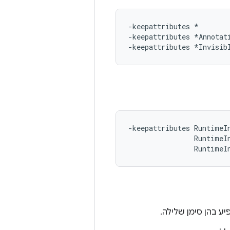
-keepattributes *

-keepattributes *Annotati
-keepattributes RuntimeIn
                RuntimeIn
ע בהן סימן שלילה.