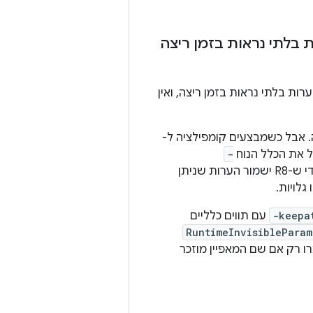
בלתי נראות בזמן ריצה
ות בזמן ריצה. לכן,‏ D8 מסיר ללא תנאי הערות בלתי נראות בזמן ריצה, ואין
ויות בזמן ריצה. אבל כשמבצעים קומפילציה ל-
-
(ישירות או בעקיפין מכללי שמירה של צרכנים) כדי ש-R8 ישמור הערות שניתן
גלויות.
-keepa
עם תווים כלליים
RuntimeInvisibleParam
רו רק אם שם המאפיין מוזכר