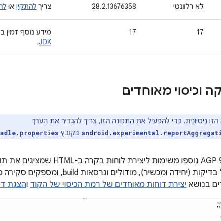
לא רלוונטי
28.2.13676358
צריך
להתקין
או
לה
17
17
מידע נוסף זמין 
.
JDK
ה וכיסוי מאוחדים
זו ניסיונית. כדי להפעיל את התכונה הזו, צריך להגדיר את הערך
בקובץ
adle.properties
android.experimental.reportAggregat
ב-AGP 9.2.0-alpha07 נוספו משימות ל
מסוגים שונים של בדיקות (יחידה ומכשיר), מ
ים בנושא
יצירת דוחות מאוחדים של רמת הכיסוי של הקוד
ו
הצגת דו