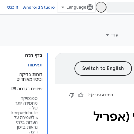
Android Studio
היכנס
עוד
בדף הזה
תאימות
דוחות בדיקה
וכיסוי מאוחדים
שינויים בגרסה R8
המידע עזר לך?
סמנטיקה
מחמירה יותר
של -
0 (אפריל
keepattribute
s לשמירה על
הערות בלתי
נראות בזמן
ריצה