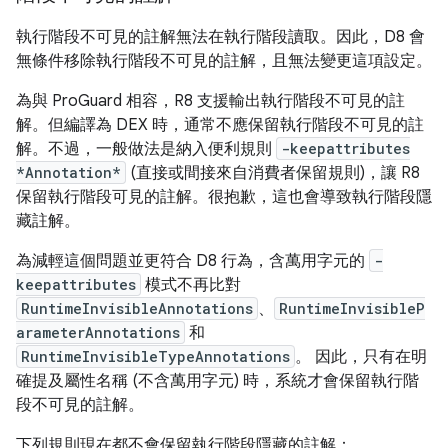
執行階段不可見的註解無法在執行階段讀取。因此，D8 會
無條件移除執行階段不可見的註解，且無法變更這項設定。
為與 ProGuard 相容，R8 支援輸出執行階段不可見的註
解。但編譯為 DEX 時，通常不應保留執行階段不可見的註
解。不過，一般做法是納入便利規則
-keepattributes
*Annotation*
(直接或間接來自消費者保留規則)，讓 R8
保留執行階段可見的註解。很抱歉，這也會導致執行階段隱
藏註解。
為減輕這個問題並更符合 D8 行為，含萬用字元的
-
keepattributes
模式不再比對
RuntimeInvisibleAnnotations
、
RuntimeInvisibleP
arameterAnnotations
和
RuntimeInvisibleTypeAnnotations
。 因此，只有在明
確提及屬性名稱 (不含萬用字元) 時，系統才會保留執行階
段不可見的註解。
下列規則現在都不會保留執行階段隱藏的註解：