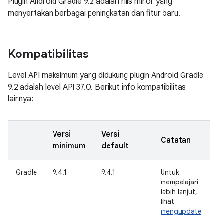
Plugin Android Gradle 9.2 adalah rilis minor yang
menyertakan berbagai peningkatan dan fitur baru.
Kompatibilitas
Level API maksimum yang didukung plugin Android Gradle
9.2 adalah level API 37.0. Berikut info kompatibilitas
lainnya:
Versi
Versi
Catatan
minimum
default
Gradle
9.4.1
9.4.1
Untuk
mempelajari
lebih lanjut,
lihat
mengupdate