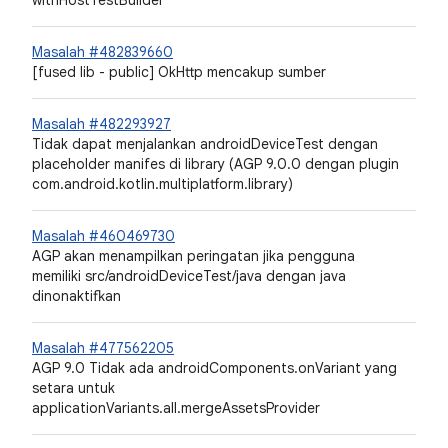
Masalah #482839660
[fused lib - public] OkHttp mencakup sumber
Masalah #482293927
Tidak dapat menjalankan androidDeviceTest dengan
placeholder manifes di library (AGP 9.0.0 dengan plugin
com.android.kotlin.multiplatform.library)
Masalah #460469730
AGP akan menampilkan peringatan jika pengguna
memiliki src/androidDeviceTest/java dengan java
dinonaktifkan
Masalah #477562205
AGP 9.0 Tidak ada androidComponents.onVariant yang
setara untuk
applicationVariants.all.mergeAssetsProvider