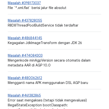
Masalah #398173037
File `*.xml.flat` berisi jalur file absolut
Masalah #437828055
R8D8ThreadPoolBuildService tidak terdaftar
Masalah #486844145
Kegagalan JdkImageTransform dengan JDK 26
Masalah #474084303
Mengenkode minAgpVersion secara otomatis dalam
metadata AAR di AGP 10.0
Masalah #480062612
Mengganti nama APK menggunakan DSL AGP baru
Masalah #461382865
Error saat mengakses (tetapi tidak mengevaluasi)
IllegalStateException bootClasspath: