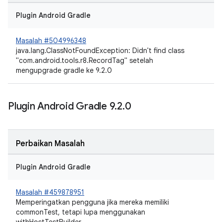
Plugin Android Gradle
Masalah #504996348
java.lang.ClassNotFoundException: Didn't find class
"com.android.tools.r8.RecordTag" setelah
mengupgrade gradle ke 9.2.0
Plugin Android Gradle 9
.
2
.
0
Perbaikan Masalah
Plugin Android Gradle
Masalah #459878951
Memperingatkan pengguna jika mereka memiliki
commonTest, tetapi lupa menggunakan
withHostTestBuilder