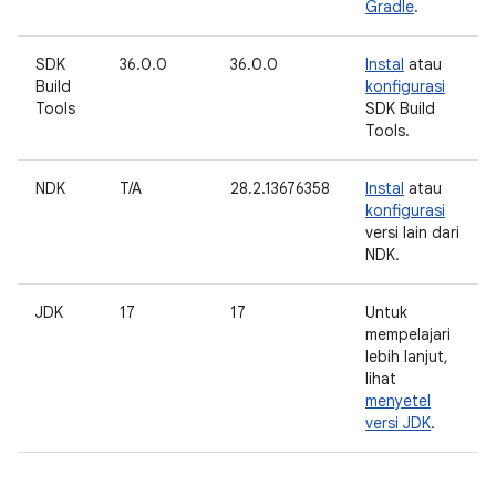
Gradle
.
SDK
36.0.0
36.0.0
Instal
atau
Build
konfigurasi
Tools
SDK Build
Tools.
NDK
T/A
28.2.13676358
Instal
atau
konfigurasi
versi lain dari
NDK.
JDK
17
17
Untuk
mempelajari
lebih lanjut,
lihat
menyetel
versi JDK
.