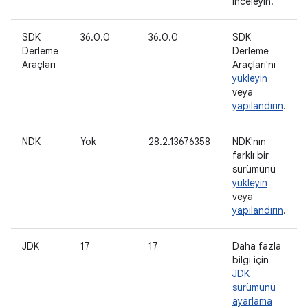
inceleyin.
SDK
36.0.0
36.0.0
SDK
Derleme
Derleme
Araçları
Araçları'nı
yükleyin
veya
yapılandırın
.
NDK
Yok
28.2.13676358
NDK'nın
farklı bir
sürümünü
yükleyin
veya
yapılandırın
.
JDK
17
17
Daha fazla
bilgi için
JDK
sürümünü
ayarlama