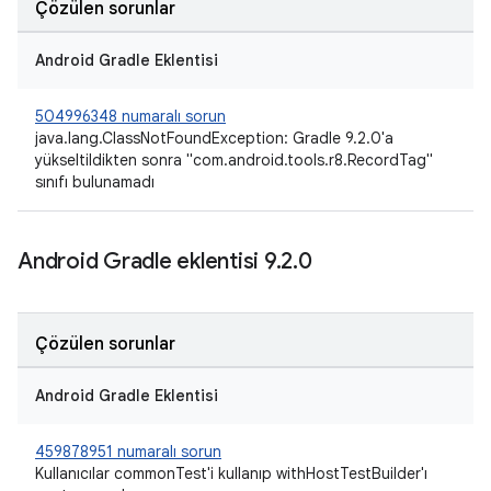
Çözülen sorunlar
Android Gradle Eklentisi
504996348 numaralı sorun
java.lang.ClassNotFoundException: Gradle 9.2.0'a
yükseltildikten sonra "com.android.tools.r8.RecordTag"
sınıfı bulunamadı
Android Gradle eklentisi 9
.
2
.
0
Çözülen sorunlar
Android Gradle Eklentisi
459878951 numaralı sorun
Kullanıcılar commonTest'i kullanıp withHostTestBuilder'ı