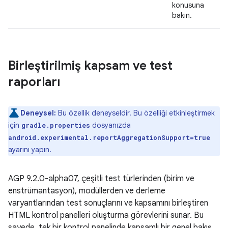
konusuna
bakın.
Birleştirilmiş kapsam ve test
raporları
Deneysel:
Bu özellik deneyseldir. Bu özelliği etkinleştirmek
için
dosyanızda
gradle.properties
android.experimental.reportAggregationSupport=true
ayarını yapın.
AGP 9.2.0-alpha07, çeşitli test türlerinden (birim ve
enstrümantasyon), modüllerden ve derleme
varyantlarından test sonuçlarını ve kapsamını birleştiren
HTML kontrol panelleri oluşturma görevlerini sunar. Bu
sayede, tek bir kontrol panelinde kapsamlı bir genel bakış