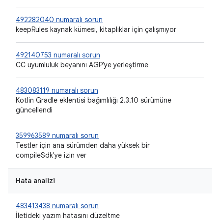
492282040 numaralı sorun
keepRules kaynak kümesi, kitaplıklar için çalışmıyor
492140753 numaralı sorun
CC uyumluluk beyanını AGP'ye yerleştirme
483083119 numaralı sorun
Kotlin Gradle eklentisi bağımlılığı 2.3.10 sürümüne
güncellendi
359963589 numaralı sorun
Testler için ana sürümden daha yüksek bir
compileSdk'ye izin ver
Hata analizi
483413438 numaralı sorun
İletideki yazım hatasını düzeltme