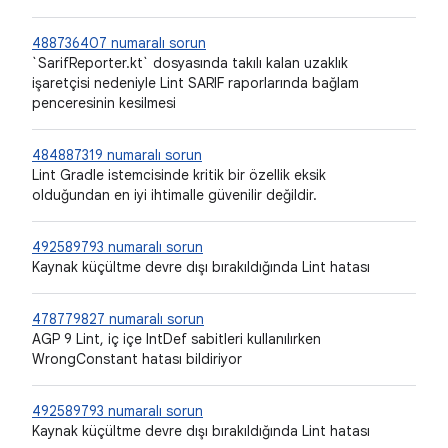
488736407 numaralı sorun
`SarifReporter.kt` dosyasında takılı kalan uzaklık
işaretçisi nedeniyle Lint SARIF raporlarında bağlam
penceresinin kesilmesi
484887319 numaralı sorun
Lint Gradle istemcisinde kritik bir özellik eksik
olduğundan en iyi ihtimalle güvenilir değildir.
492589793 numaralı sorun
Kaynak küçültme devre dışı bırakıldığında Lint hatası
478779827 numaralı sorun
AGP 9 Lint, iç içe IntDef sabitleri kullanılırken
WrongConstant hatası bildiriyor
492589793 numaralı sorun
Kaynak küçültme devre dışı bırakıldığında Lint hatası