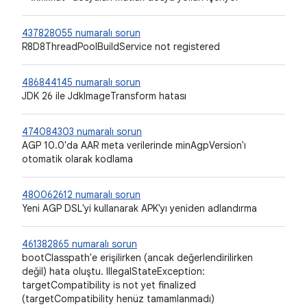
437828055 numaralı sorun
R8D8ThreadPoolBuildService not registered
486844145 numaralı sorun
JDK 26 ile JdkImageTransform hatası
474084303 numaralı sorun
AGP 10.0'da AAR meta verilerinde minAgpVersion'ı
otomatik olarak kodlama
480062612 numaralı sorun
Yeni AGP DSL'yi kullanarak APK'yı yeniden adlandırma
461382865 numaralı sorun
bootClasspath'e erişilirken (ancak değerlendirilirken
değil) hata oluştu. IllegalStateException:
targetCompatibility is not yet finalized
(targetCompatibility henüz tamamlanmadı)