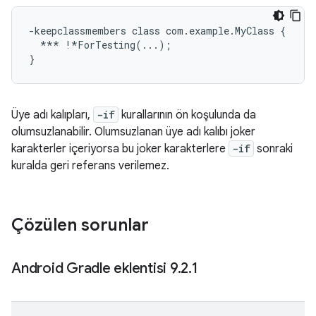
-keepclassmembers class com.example.MyClass {

  *** !*ForTesting(...);

Üye adı kalıpları,
-if
kurallarının ön koşulunda da
olumsuzlanabilir. Olumsuzlanan üye adı kalıbı joker
karakterler içeriyorsa bu joker karakterlere
-if
sonraki
kuralda geri referans verilemez.
Çözülen sorunlar
Android Gradle eklentisi 9
.
2
.
1