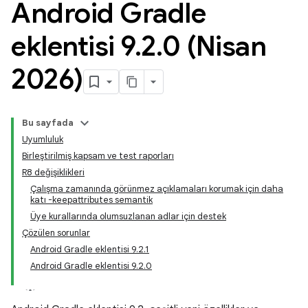
Android Gradle
eklentisi 9
.
2
.
0 (Nisan
2026)
Bu sayfada
Uyumluluk
Birleştirilmiş kapsam ve test raporları
R8 değişiklikleri
Çalışma zamanında görünmez açıklamaları korumak için daha
katı -keepattributes semantik
Üye kurallarında olumsuzlanan adlar için destek
Çözülen sorunlar
Android Gradle eklentisi 9.2.1
Android Gradle eklentisi 9.2.0