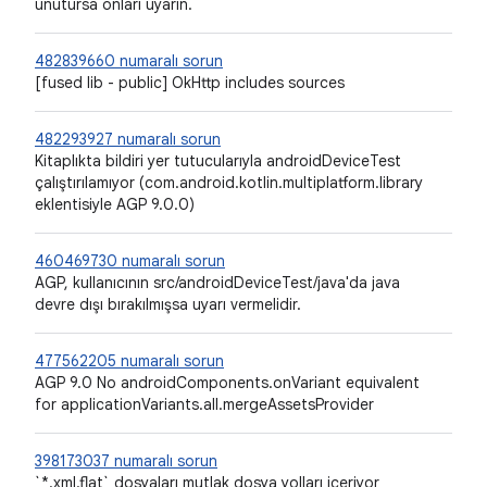
unutursa onları uyarın.
482839660 numaralı sorun
[fused lib - public] OkHttp includes sources
482293927 numaralı sorun
Kitaplıkta bildiri yer tutucularıyla androidDeviceTest
çalıştırılamıyor (com.android.kotlin.multiplatform.library
eklentisiyle AGP 9.0.0)
460469730 numaralı sorun
AGP, kullanıcının src/androidDeviceTest/java'da java
devre dışı bırakılmışsa uyarı vermelidir.
477562205 numaralı sorun
AGP 9.0 No androidComponents.onVariant equivalent
for applicationVariants.all.mergeAssetsProvider
398173037 numaralı sorun
`*.xml.flat` dosyaları mutlak dosya yolları içeriyor