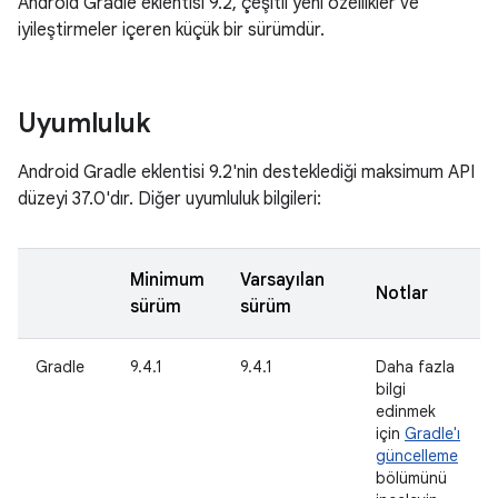
Android Gradle eklentisi 9.2, çeşitli yeni özellikler ve
iyileştirmeler içeren küçük bir sürümdür.
Uyumluluk
Android Gradle eklentisi 9.2'nin desteklediği maksimum API
düzeyi 37.0'dır. Diğer uyumluluk bilgileri:
Minimum
Varsayılan
Notlar
sürüm
sürüm
Gradle
9.4.1
9.4.1
Daha fazla
bilgi
edinmek
için
Gradle'ı
güncelleme
bölümünü