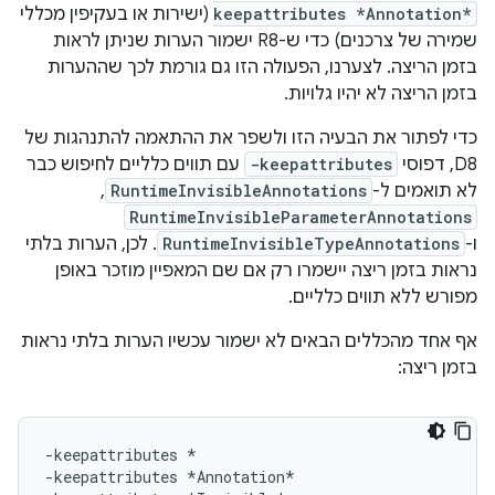
keepattributes *Annotation*
(ישירות או בעקיפין מכללי
שמירה של צרכנים) כדי ש-R8 ישמור הערות שניתן לראות
בזמן הריצה. לצערנו, הפעולה הזו גם גורמת לכך שההערות
בזמן הריצה לא יהיו גלויות.
כדי לפתור את הבעיה הזו ולשפר את ההתאמה להתנהגות של
D8, דפוסי
-keepattributes
עם תווים כלליים לחיפוש כבר
לא תואמים ל-
RuntimeInvisibleAnnotations
,‏
RuntimeInvisibleParameterAnnotations
ו-
RuntimeInvisibleTypeAnnotations
. לכן, הערות בלתי
נראות בזמן ריצה יישמרו רק אם שם המאפיין מוזכר באופן
מפורש ללא תווים כלליים.
אף אחד מהכללים הבאים לא ישמור עכשיו הערות בלתי נראות
בזמן ריצה:
-keepattributes *

-keepattributes *Annotation*
