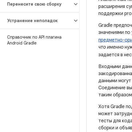
Перенесите свою сборку
расширения су
поддержки pro
Устранение неполадок
Gradle предпо
значениями по
Справочник по API плагина
предметно-ори
Android Gradle
что именно
нуж
задается в не
Входными данны
закодированная
данными могут 
Соединение вы
таким образом,
Хотя Gradle п
может затрудн
тесты для кода
сборки и объяв