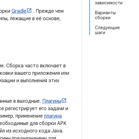
зависимости
борки
Gradle
. Прежде чем
Варианты
сборки
ипы, лежащие в её основе,
Следующие
шаги
е. Сборка часто включает в
аковки вашего приложения или
изации и выполнения этих
анные в выходные.
Плагины
ке регистрирует его задачи и
пример, применение
плагина
необходимые для сборки APK
йл из исходного кода Java.
агины предназначены для