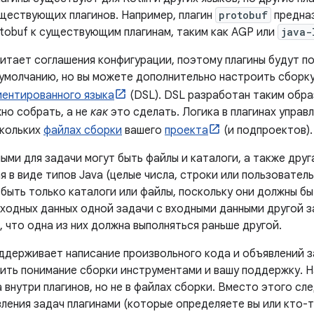
ществующих плагинов. Например, плагин
protobuf
предназ
tobuf к существующим плагинам, таким как AGP или
java-
читает соглашения конфигурации, поэтому плагины будут п
 умолчанию, но вы можете дополнительно настроить сборк
ентированного языка
(DSL). DSL разработан таким образ
но собрать, а не
как
это сделать. Логика в плагинах управ
скольких
файлах сборки
вашего
проекта
(и подпроектов).
ми для задачи могут быть файлы и каталоги, а также друг
 в виде типов Java (целые числа, строки или пользовател
быть только каталоги или файлы, поскольку они должны бы
ходных данных одной задачи с входными данными другой з
 что одна из них должна выполняться раньше другой.
оддерживает написание произвольного кода и объявлений з
ить понимание сборки инструментами и вашу поддержку. Н
 внутри плагинов, но не в файлах сборки. Вместо этого сл
ления задач плагинами (которые определяете вы или кто-то