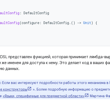
aultConfig
:
DefaultConfig
aultConfig
(
configure
:
DefaultConfig
.()
-
>
Unit
)
{
 DSL представлен функцией, которая принимает лямбда-вы
 же именем для доступа к нему. Это делает код в ваших ф
ию данных.
:
Если вас интересуют подробности работы этого механизма в K
е конструкторы
». Более подробную информацию о предметн
ге
«Языки, специфичные для предметной области»
Мартина Фау