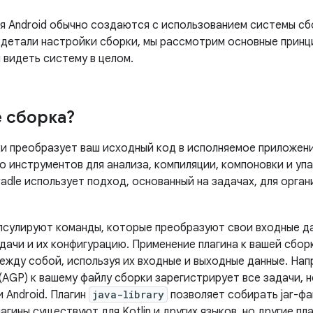
я Android обычно создаются с использованием системы с
в детали настройки сборки, мы рассмотрим основные принц
 видеть систему в целом.
е сборка?
и преобразует ваш исходный код в исполняемое приложени
о инструментов для анализа, компиляции, компоновки и уп
adle использует подход, основанный на задачах, для орган
псулируют команды, которые преобразуют свои входные д
дачи и их конфигурацию. Применение плагина к вашей сбор
между собой, используя их входные и выходные данные. На
(AGP) к вашему файлу сборки зарегистрирует все задачи, 
 Android. Плагин
java-library
позволяет собирать jar-фа
агины существуют для Kotlin и других языков, но другие пл