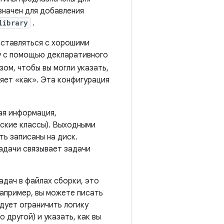
начен для добавления
library
.
оставляться с хорошими
у с помощью декларативного
ом, чтобы вы могли указать,
ляет «как». Эта конфигурация
ая информация,
ьские классы). Выходными
ть записаны на диск.
адачи связывает задачи
адач в файлах сборки, это
апример, вы можете писать
едует ограничить логику
 другой) и указать, как вы