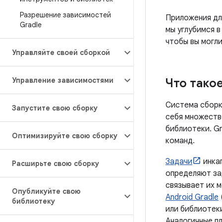
Разрешение зависимостей
Приложения дл
Gradle
мы углубимся 
чтобы вы могли
Управляйте своей сборкой
Управление зависимостями
Что тако
Система сборк
Запустите свою сборку
себя множеств
библиотеки. Gr
Оптимизируйте свою сборку
команд.
Задачи
инка
Расширьте свою сборку
определяют за
связывает их 
Опубликуйте свою
Android Gradle
библиотеку
или библиотеки
Аналогичные пл