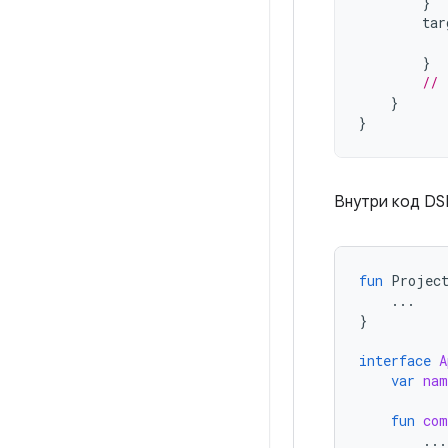
}
tar
}
// 
}
}
Внутри код DS
fun
Projec
...
}
interface
A
var
nam
fun
com
...