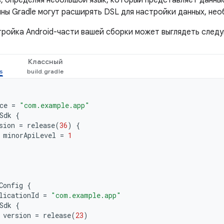
, определяя небольшой язык, который представляет данны
ны Gradle могут расширять DSL для настройки данных, нео
тройка Android-части вашей сборки может выглядеть след
Классный
ce
=
"com.example.app"
Sdk
{
sion
=
release
(
36
)
{
minorApiLevel
=
1
Config
{
licationId
=
"com.example.app"
Sdk
{
version
=
release
(
23
)