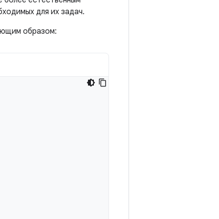
е более естественным
бходимых для их задач.
ующим образом: