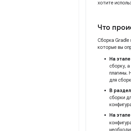
хотите использ
Что прои
Сборка Gradle 
которые вы оп
На этап
сборку, 
плагины. 
для сборк
В разде
сборки д
конфигура
На этапе
конфигур
необходи