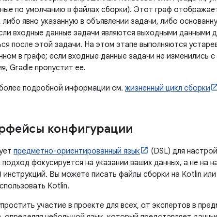
нные по умолчанию в файлах сборки). Этот граф отображае
 либо явно указанную в объявлении задачи, либо основанн
сли входные данные задачи являются выходными данными д
ся после этой задачи. На этом этапе выполняются устарев
ном в графе; если входные данные задачи не изменились с
я, Gradle пропустит ее.
 более подробной информации см.
жизненный цикл сборки
ерфейсы конфигурации
зует
предметно-ориентированный язык
(DSL) для настро
 подход фокусируется на указании ваших данных, а не на 
 инструкций. Вы можете писать файлы сборки на Kotlin или
пользовать Kotlin.
простить участие в проекте для всех, от экспертов в пре