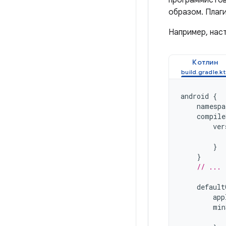
программистов
образом. Плаги
Например, нас
Котлин
android
{
namespa
compile
ver
}
}
// ...
default
app
min