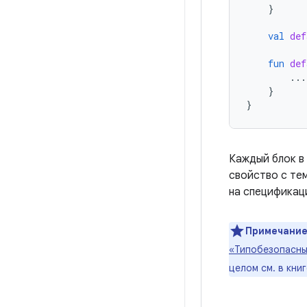
}
val
def
fun
def
...
}
}
Каждый блок в
свойство с тем
на спецификац
Примечание
«Типобезопасны
целом см. в кни