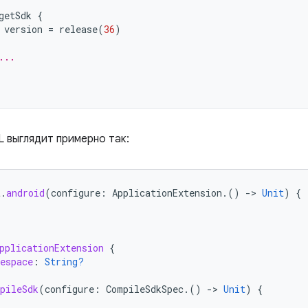
getSdk
{
version
=
release
(
36
)
...
L выглядит примерно так:
t
.
android
(
configure
:
ApplicationExtension
.()
-
>
Unit
)
{
pplicationExtension
{
espace
:
String?
pileSdk
(
configure
:
CompileSdkSpec
.()
-
>
Unit
)
{