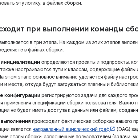
овать эту логику, в файлах сборки.
сходит при выполнении команды сбо
выполняется в три этапа. На каждом из этих этапов выпол
ределяете в файлах сборки.
е инициализации
определяются проекты и подпроекты, ко
а также настраиваются пути к классам, содержащие файлы
На этом этапе основное внимание уделяется файлу настрое
и и места, откуда будут загружаться плагины и библиотеки
ле конфигурации
регистрируются задачи для каждого прое
ля применения спецификации сборки пользователя. Важно п
ции не будет иметь доступа к данным или файлам, созданн
 выполнения
происходит фактическая «сборка» вашего пр
ации является
направленный ациклический граф
(DAG) за
мые этапы сборки, запрошенные пользователем (задачи, у