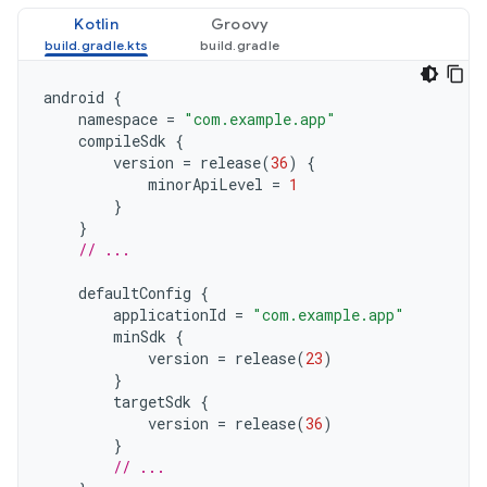
Kotlin
Groovy
android
{
namespace
=
"com.example.app"
compileSdk
{
version
=
release
(
36
)
{
minorApiLevel
=
1
}
}
// ...
defaultConfig
{
applicationId
=
"com.example.app"
minSdk
{
version
=
release
(
23
)
}
targetSdk
{
version
=
release
(
36
)
}
// ...