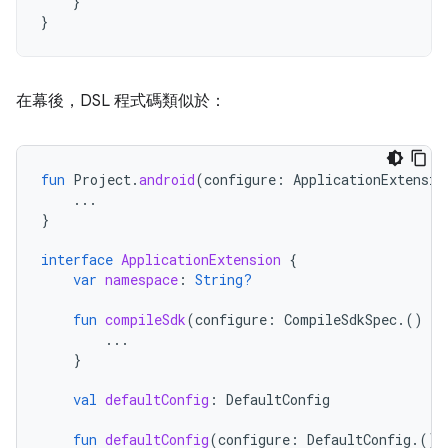
}
}
在幕後，DSL 程式碼類似於：
fun
Project
.
android
(
configure
:
ApplicationExtensio
...
}
interface
ApplicationExtension
{
var
namespace
:
String?
fun
compileSdk
(
configure
:
CompileSdkSpec
.()
-
>
...
}
val
defaultConfig
:
DefaultConfig
fun
defaultConfig
(
configure
:
DefaultConfig
.()