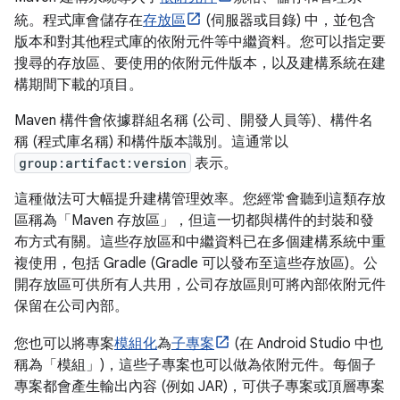
統。程式庫會儲存在
存放區
(伺服器或目錄) 中，並包含
版本和對其他程式庫的依附元件等中繼資料。您可以指定要
搜尋的存放區、要使用的依附元件版本，以及建構系統在建
構期間下載的項目。
Maven 構件會依據群組名稱 (公司、開發人員等)、構件名
稱 (程式庫名稱) 和構件版本識別。這通常以
group:artifact:version
表示。
這種做法可大幅提升建構管理效率。您經常會聽到這類存放
區稱為「Maven 存放區」，但這一切都與構件的封裝和發
布方式有關。這些存放區和中繼資料已在多個建構系統中重
複使用，包括 Gradle (Gradle 可以發布至這些存放區)。公
開存放區可供所有人共用，公司存放區則可將內部依附元件
保留在公司內部。
您也可以將專案
模組化
為
子專案
(在 Android Studio 中也
稱為「模組」)，這些子專案也可以做為依附元件。每個子
專案都會產生輸出內容 (例如 JAR)，可供子專案或頂層專案