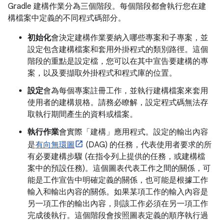
Gradle 建構作業分為三個階段。每個階段都會執行您在建
構檔案中定義的不同程式碼部分。
初始化
會決定建構作業要納入哪些專案和子專案，並
設定包含建構檔案和套用外掛程式的類別路徑。這個
階段的重點是設定檔，您可以在其中宣告要建構的專
案，以及要擷取外掛程式和程式庫的位置。
設定
會為每個專案註冊工作，並執行建構檔案來套用
使用者的建構規格。請務必瞭解，設定程式碼無法存
取執行期間產生的資料或檔案。
執行作業
會實際「建構」應用程式。設定的輸出內容
是
有向無環圖
(DAG) 的任務，代表使用者要求的所
有必要建構步驟 (在指令列上提供的任務，或建構檔
案中的預設任務)。這個圖表代表工作之間的關係，可
能是工作宣告中明確定義的關係，也可能是根據工作
輸入和輸出內容的關係。如果某項工作的輸入內容是
另一項工作的輸出內容，則該工作必須在另一項工作
完成後執行。這個階段會按照圖表定義的順序執行過