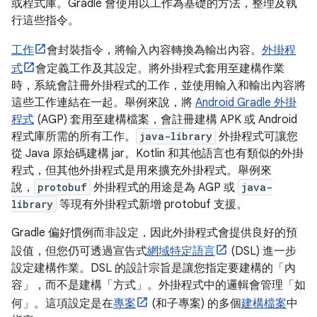
或程式庫。Gradle 會使用以工作為基礎的方法，整理及執
行這些指令。
工作
會封裝指令，將輸入內容轉換為輸出內容。
外掛程
式
會定義工作及其設定。將外掛程式套用至建構作業
時，系統會註冊外掛程式的工作，並使用輸入和輸出內容將
這些工作連結在一起。舉例來說，將
Android Gradle 外掛
程式
(AGP) 套用至建構檔案，會註冊建構 APK 或 Android
程式庫所需的所有工作。
java-library
外掛程式可讓您
從 Java 原始碼建構 jar。Kotlin 和其他語言也有類似的外掛
程式，但其他外掛程式是用來擴充外掛程式。舉例來
說，
protobuf
外掛程式的用途是為 AGP 或
java-
library
等現有外掛程式新增 protobuf 支援。
Gradle 偏好慣例而非設定，因此外掛程式會提供良好的預
設值，但您仍可透過宣告式
網域特定語言
(DSL) 進一步
設定建構作業。DSL 的設計宗旨是讓您指定要建構的「內
容」
，而不是建構「方式」
。外掛程式中的邏輯會管理「如
何」。這項設定是在
專案
(和子專案) 的多個
建構檔案
中