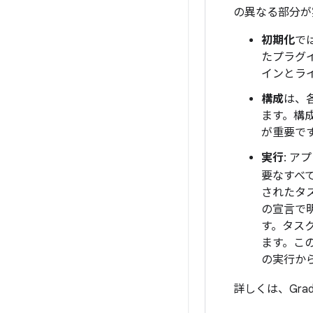
の異なる部分が
初期化
で
たプラグ
インとラ
構成
は、
ます。構
が重要で
実行
: 
要なすべ
されたタ
の宣言で
す。タス
ます。こ
の実行から
詳しくは、Gradl