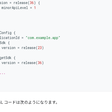
sion
=
release
(
36
)
{
minorApiLevel
=
1
Config
{
licationId
=
"com.example.app"
Sdk
{
version
=
release
(
23
)
getSdk
{
version
=
release
(
36
)
...
SL コードは次のようになります。