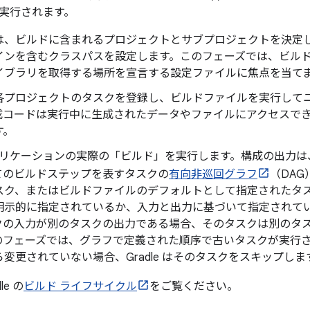
実行されます。
は、ビルドに含まれるプロジェクトとサブプロジェクトを決定
インを含むクラスパスを設定します。このフェーズでは、ビル
イブラリを取得する場所を宣言する設定ファイルに焦点を当て
各プロジェクトのタスクを登録し、ビルドファイルを実行して
成コードは実行中に生成されたデータやファイルにアクセスで
す。
アプリケーションの実際の「ビルド」を実行します。構成の出力
てのビルドステップを表すタスクの
有向非巡回グラフ
（DA
スク、またはビルドファイルのデフォルトとして指定されたタ
明示的に指定されているか、入力と出力に基づいて指定されて
クの入力が別のタスクの出力である場合、そのタスクは別のタ
のフェーズでは、グラフで定義された順序で古いタスクが実行
変更されていない場合、Gradle はそのタスクをスキップしま
e の
ビルド ライフサイクル
をご覧ください。