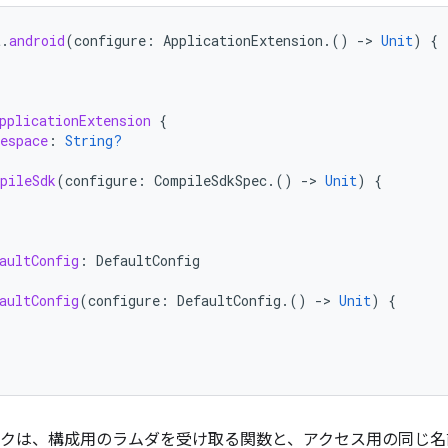
t
.
android
(
configure
:
ApplicationExtension
.()
-
>
Unit
)
{
pplicationExtension
{
espace
:
String?
pileSdk
(
configure
:
CompileSdkSpec
.()
-
>
Unit
)
{
aultConfig
:
DefaultConfig
aultConfig
(
configure
:
DefaultConfig
.()
-
>
Unit
)
{
ロックは、構成用のラムダを受け取る関数と、アクセス用の同じ