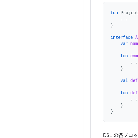
fun
Projec
...
}
interface
A
var
nam
fun
com
...
}
val
def
fun
def
...
}
}
DSL の各ブ