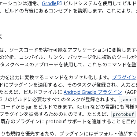
プリケーションは通常、
Gradle
ビルドシステムを使用してビルド
、ビルドの背後にあるコンセプトを説明します。これにより、
は
は、ソースコードを実行可能なアプリケーションに変換します
の分析、コンパイル、リンク、パッケージ化に複数のツールが
e は、タスクベースのアプローチを使用して、これらのコマンドを
力を出力に変換するコマンドをカプセル化します。
プラグイン
ドにプラグインを適用すると、そのタスクが登録され、入力と
たとえば、ビルドファイルに
Android Gradle プラグイン
（AG
ライブラリのビルドに必要なすべてのタスクが登録されます。
java-l
ースコードから jar をビルドできます。Kotlin などの言語に
プラグインを拡張するためのものです。たとえば、
protobuf
既存のプラグインに protobuf サポートを追加することを目
は設定よりも規約を優先するため、プラグインにはデフォルト値が