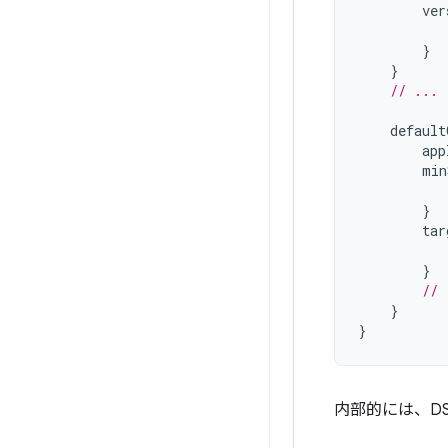
ver
}
}
// ...
default
app
min
}
tar
}
// 
}
}
内部的には、D