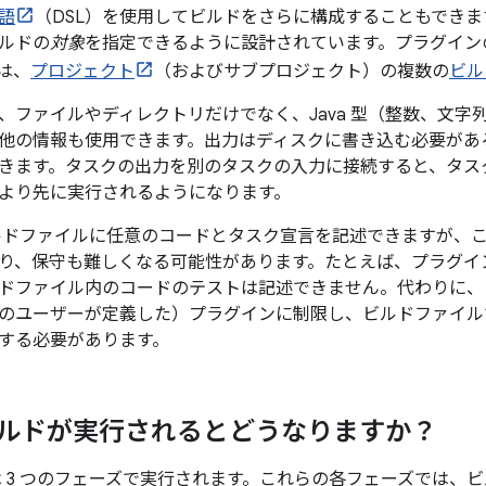
語
（DSL）を使用してビルドをさらに構成することもできます
ルドの
対象
を指定できるように設計されています。プラグイン
は、
プロジェクト
（およびサブプロジェクト）の複数の
ビル
、ファイルやディレクトリだけでなく、Java 型（整数、文字
他の情報も使用できます。出力はディスクに書き込む必要があ
きます。タスクの出力を別のタスクの入力に接続すると、タス
より先に実行されるようになります。
ではビルドファイルに任意のコードとタスク宣言を記述できますが
り、保守も難しくなる可能性があります。たとえば、プラグイ
ドファイル内のコードのテストは記述できません。代わりに、
のユーザーが定義した）プラグインに制限し、ビルドファイル
する必要があります。
e ビルドが実行されるとどうなりますか？
ビルドは 3 つのフェーズで実行されます。これらの各フェーズでは