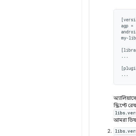
[versi
agp = 
androi
my-lib
[libra
...

[plugi
অ্যালিয়াস
স্ক্রিপ্টে
libs.ver
আমরা ডিফল্
libs.ver