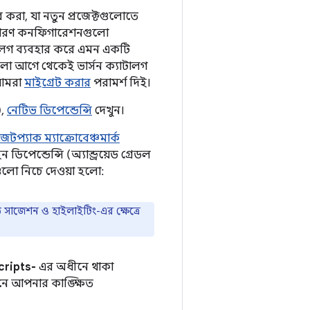
র করা, যা নতুন প্রজেক্টগুলোতে
ে সাধারণ কনফিগারেশনগুলো
াটালগ ব্যবহার করে এমন একটি
ুলো আগে থেকেই ভার্সন ক্যাটালগ
 আমরা
মাইগ্রেট করার
পরামর্শ দিই।
),
নেটিভ ডিপেন্ডেন্সি
দেখুন।
জেটপ্যাক ম্যাক্রোবেঞ্চমার্ক
 ডিপেন্ডেন্সি (অ্যান্ড্রয়েড গ্রেডল
গুলো নিচে দেওয়া হলো:
 কোড সাজেশন ও হাইলাইটিং-এর ক্ষেত্রে
cripts-
এর অধীনে থাকা
 আপনার কাঙ্ক্ষিত