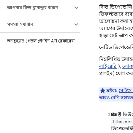
বিল্ড ডিপেন্ডেন্
আপনার বিল্ড স্থানান্তর করুন
ডিফল্টভাবে ব্যবহ
আলোচনা করা হয
সমস্যা সমাধান
অ্যাপের উদাহরণ
ছাড়া সেট আপ ক
অ্যান্ড্রয়েড গ্রেডল প্লাগইন API রেফারেন্স
নেটিভ ডিপেন্ডেন
নিম্নলিখিত উদা
লাইব্রেরি
),
লোকা
প্লাগইন) যোগ কর
দ্রষ্টব্য:
সেটিংস 
আরও বেশি সহায়
প্রজেক্ট
ভিউ
libs.ver
ডিপেন্ডেন্