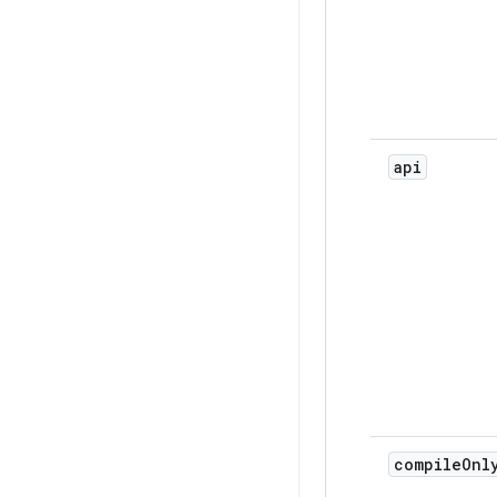
api
compile
Onl