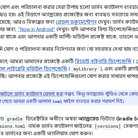
সি যোগ এবং পরিচালনা করার সেরা উপায় হলো ভার্সন ক্যাটালগ ব্যবহা
ৃত হয়। এই বিভাগে অ্যান্ড্রয়েড প্রজেক্টের জন্য ব্যবহৃত সবচেয়
়েছে; আরও বিকল্পের জন্য
গ্রেডল ডকুমেন্টেশন
দেখুন। ভার্সন ক্য
ের জন্য,
"Now in Android"
দেখুন। যদি আপনার বিল্ড ডিপেন্ডেন্সিগ
রা থাকে এবং আপনার একটি মাল্টি-মডিউল প্রজেক্ট থাকে, তাহলে
্সি যোগ ও পরিচালনা করার নির্দেশনার জন্য (যা সচরাচর দেখা যায় না
হরণে, আমরা আমাদের প্রজেক্টে একটি
রিমোট বাইনারি ডিপেন্ডেন্সি
(
ল লাইব্রেরি মডিউল ডিপেন্ডেন্সি
(
myLibrary
), এবং একটি প্লাগইন
ছি। আপনার প্রজেক্টে এই ডিপেন্ডেন্সিগুলো যোগ করার সাধারণ ধাপ
ফাইলে ভার্সন ক্যাটালগ ঘোষণা করা
সম্ভব, কিন্তু অ্যান্ড্রয়েড স্টুডিও থেকে
তা পেতে আমরা একটি আলাদা
ফাইল ব্যবহার করার পরামর্শ দিই।
toml
তে
gradle
ডিরেক্টরির অধীনে অথবা
অ্যান্ড্রয়েড
ভিউতে
Gradle S
sions.toml
নামক ভার্সন ক্যাটালগ ফাইলের
[versions]
সেকশনে
সির ভার্সনের জন্য একটি অ্যালিয়াস যোগ করুন।