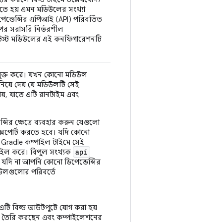
করতে হয় এমন মডিউলের সংখ্যা
েন্ডেন্সির এপিআই (API) পরিবর্তিত
 উপর সরাসরি নির্ভরশীল
টেস্ট মডিউলের এই কনফিগারেশনটি
ে যুক্ত করে। যখন কোনো মডিউল
ানিয়ে দেয় যে মডিউলটি সেই
ায়, যাতে এটি রানটাইম এবং
সির ক্ষেত্রে ব্যবহার করুন যেগুলো
ক্সপোর্ট করতে হবে। যদি কোনো
ে Gradle কম্পাইল টাইমে সেই
api
্পাইল করে। বিপুল সংখ্যক
ে। যদি না আপনি কোনো ডিপেন্ডেন্সির
িউলগুলোর পরিবর্তে
ৎ, এটি বিল্ড আউটপুটে যোগ করা হয়
ল তৈরি করছেন এবং কম্পাইলেশনের