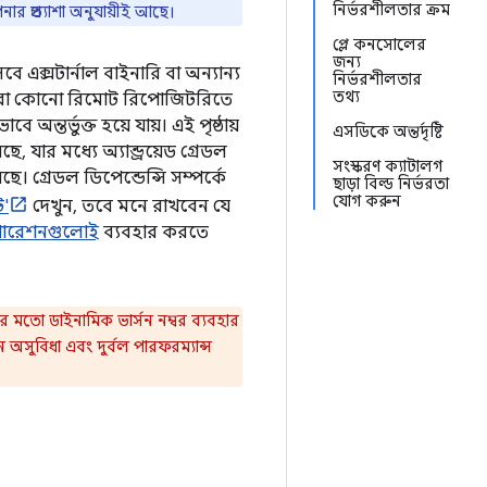
নির্ভরশীলতার ক্রম
র প্রত্যাশা অনুযায়ীই আছে।
প্লে কনসোলের
জন্য
বে এক্সটার্নাল বাইনারি বা অন্যান্য
নির্ভরশীলতার
তথ্য
িনে বা কোনো রিমোট রিপোজিটরিতে
অন্তর্ভুক্ত হয়ে যায়। এই পৃষ্ঠায়
এসডিকে অন্তর্দৃষ্টি
ে, যার মধ্যে অ্যান্ড্রয়েড গ্রেডল
সংস্করণ ক্যাটালগ
ে। গ্রেডল ডিপেন্ডেন্সি সম্পর্কে
ছাড়া বিল্ড নির্ভরতা
যোগ করুন
ট'
দেখুন, তবে মনে রাখবেন যে
িগারেশনগুলোই
ব্যবহার করতে
 মতো ডাইনামিক ভার্সন নম্বর ব্যবহার
ে অসুবিধা এবং দুর্বল পারফরম্যান্স