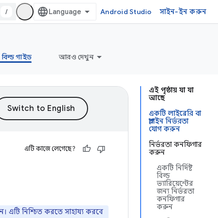
/
Android Studio
সাইন-ইন করুন
বিল্ড গাইড
আরও দেখুন
এই পৃষ্ঠায় যা যা
আছে
একটি লাইব্রেরি বা
প্লাগইন নির্ভরতা
যোগ করুন
নির্ভরতা কনফিগার
এটি কাজে লেগেছে?
করুন
একটি নির্দিষ্ট
বিল্ড
ভ্যারিয়েন্টের
জন্য নির্ভরতা
কনফিগার
করুন
ন। এটি নিশ্চিত করতে সাহায্য করবে