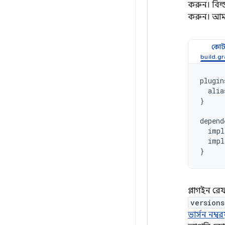
করুন। বিল্
করুন। আমা
কোট
plugin
alia
}
depend
impl
impl
}
প্লাগইন রে
versions
ভার্সন নম্বর