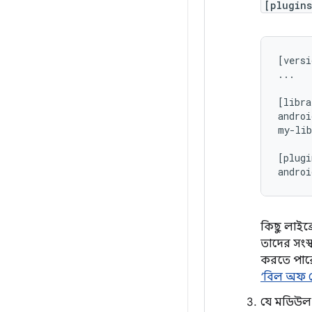
[plugins
[versi
...

[libra
androi
my-lib
[plugi
কিছু লাইব্
তাদের সংস
করতে পারে
‘বিল অফ ম
যে মডিউল(গ