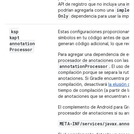
API de registro que no incluya una im
implem
podrían agregarla como una
Only
dependencia para usar la implem
ksp
Estas configuraciones proporcionan b
kapt
símbolos en tu código antes de que se 
annotation
generan código adicional, lo que reduc
Processor
Para agregar una dependencia de este 
procesador de anotaciones con las c
annotationProcessor
. El uso de 
compilación porque se separa la ruta 
anotaciones. Si Gradle encuentra proc
compilación, desactivará
la elusión de
tiempo de compilación (a partir de la 
de anotaciones que se encuentran en l
El complemento de Android para Grad
procesador de anotaciones si su archiv
META-INF/services/javax.annot