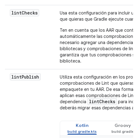
lint
Checks
Usa esta configuración para incluir u
que quieras que Gradle ejecute cuand
Ten en cuenta que los AAR que contie
automáticamente las comprobaciones 
necesario agregar una dependencia
bibliotecas y comprobaciones de lint 
garantiza que tus comprobaciones se
biblioteca.
lint
Publish
Utiliza esta configuración en los proye
comprobaciones de Lint que quieras q
empaquete en tu AAR. De esa forma, 
aplican esas comprobaciones de Lint. 
lint
Checks
dependencia
para inclu
deberás migrar esas dependencias a fi
Kotlin
Groovy