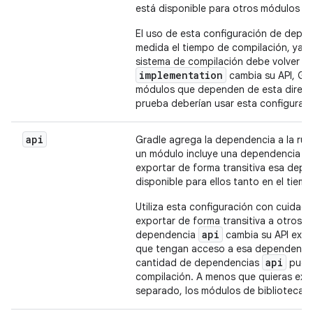
está disponible para otros módulos q
El uso de esta configuración de depe
medida el tiempo de compilación, ya q
sistema de compilación debe volver a 
implementation
cambia su API, Gra
módulos que dependen de esta direct
prueba deberían usar esta configuraci
api
Gradle agrega la dependencia a la rut
a
un módulo incluye una dependencia
exportar de forma transitiva esa dep
disponible para ellos tanto en el tie
Utiliza esta configuración con cuidad
exportar de forma transitiva a otros 
api
dependencia
cambia su API exte
que tengan acceso a esa dependencia 
api
cantidad de dependencias
puede
compilación. A menos que quieras ex
separado, los módulos de biblioteca 