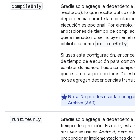
compile
Only
Gradle solo agrega la dependencia a la
resultado). lo que resulta útil cuando
dependencia durante la compilación. S
ejecución es opcional. Por ejemplo, si
anotaciones de tiempo de compilación
que a menudo no se incluyen en el res
compile
Only
biblioteca como
.
Si usas esta configuración, entonces 
de tiempo de ejecución para comprobar
cambiar de manera fluida su comporta
que esta no se proporcione. De este m
no se agregan dependencias transitiv
Nota:
No puedes usar la configura
Archive (AAR).
runtime
Only
Gradle solo agrega la dependencia al 
tiempo de ejecución. Es decir, esta no
rara vez se usa en Android, pero es d
proporcionar implementaciones de regi