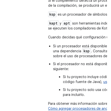
Si el complemento detecta un procesa
de la compilación, se producirá un err
ksp
es un procesador de símbolos de K
kapt
apt
y
son herramientas indep
se ejecuten los compiladores de Kotlin
Cuando decidas qué configuración usar
Si un procesador está disponible 
ksp
una dependencia
. Consulta
C
sobre el uso de procesadores de sí
Si el procesador no está disponibl
siguiente:
Si tu proyecto incluye código
código fuente de Java),
usa
Si tu proyecto solo usa códi
para incluirlo.
Para obtener más información sobre e
Cómo agregar procesadores de anota