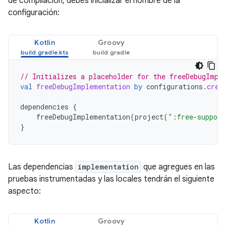
de compilación, debes inicializar el nombre de la
configuración:
Kotlin
Groovy
// Initializes a placeholder for the freeDebugImpl
val
freeDebugImplementation
by
configurations
.
crea
dependencies
{
freeDebugImplementation
(
project
(
":free-support
}
Las dependencias
implementation
que agregues en las
pruebas instrumentadas y las locales tendrán el siguiente
aspecto:
Kotlin
Groovy