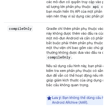
các mô-đun có quyền truy cập vào phần
api
số lượng lớn phần phụ thuộc
có t
bạn muốn hiển thị API của một phần p
viện nên thay vì sử dụng các phần ph
compile
Only
Gradle chỉ thêm phần phụ thuộc vào đ
này không được thêm vào đầu ra của bả
một mô-đun Android và cần có phần ph
bắt buộc phải thêm phần phụ thuộc này
một thư viện chỉ bao gồm các chú giải
thường không được đưa vào đầu ra của
compile
Only
.
Nếu sử dụng cấu hình này, bạn phải đư
kiểm tra xem phần phụ thuộc có sẵn ha
đun để vẫn có thể hoạt động nếu như
giúp giảm kích thước của ứng dụng c
bắc cầu không quan trọng.
Lưu ý:
Bạn không thể dùng cấu hì
Android ARchive (AAR).