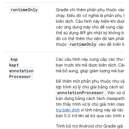
runtime
Only
Gradle chỉ thêm phần phụ thuộc vào đ
chạy. Điều đó có nghĩa là phần phụ t
biên dịch. Cấu hình này hiếm khi đượ
các ứng dụng máy chủ để cung cấp các 
thể sử dụng API ghi nhật ký không bao
đó có thể thêm thư viện đó làm phần 
runtime
Only
thuộc
vào để triển kha
ksp
Các cấu hình này cung cấp các thư viện
kapt
bạn trước khi mã được biên dịch. Các
annotation
mã bổ sung, giúp giảm lượng mã bạn cầ
Processor
Để thêm một phần phụ thuộc như vậy,
lớp trình xử lý chú giải bằng cách sử 
annotationProcessor
. Việc sử dụ
bản dựng bằng cách tách classpath biên
tìm thấy trình xử lý chú giải trên clas
trừ biên dịch
vì tính năng này sẽ tác đ
bản 5.0 trở lên sẽ bỏ qua các trình xử l
Trình bổ trợ Android cho Gradle giả đị