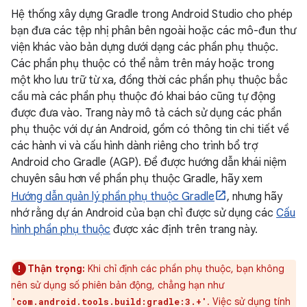
Hệ thống xây dựng Gradle trong Android Studio cho phép
bạn đưa các tệp nhị phân bên ngoài hoặc các mô-đun thư
viện khác vào bản dựng dưới dạng các phần phụ thuộc.
Các phần phụ thuộc có thể nằm trên máy hoặc trong
một kho lưu trữ từ xa, đồng thời các phần phụ thuộc bắc
cầu mà các phần phụ thuộc đó khai báo cũng tự động
được đưa vào. Trang này mô tả cách sử dụng các phần
phụ thuộc với dự án Android, gồm có thông tin chi tiết về
các hành vi và cấu hình dành riêng cho trình bổ trợ
Android cho Gradle (AGP). Để được hướng dẫn khái niệm
chuyên sâu hơn về phần phụ thuộc Gradle, hãy xem
Hướng dẫn quản lý phần phụ thuộc Gradle
, nhưng hãy
nhớ rằng dự án Android của bạn chỉ được sử dụng các
Cấu
hình phần phụ thuộc
được xác định trên trang này.
Thận trọng:
Khi chỉ định các phần phụ thuộc, bạn không
nên sử dụng số phiên bản động, chẳng hạn như
. Việc sử dụng tính
'com.android.tools.build:gradle:3.+'