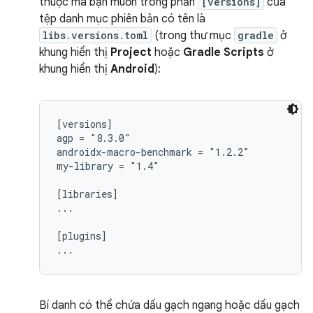
thuộc mà bạn muốn trong phần
[versions]
của
tệp danh mục phiên bản có tên là
libs.versions.toml
(trong thư mục
gradle
ở
khung hiển thị
Project
hoặc
Gradle Scripts
ở
khung hiển thị
Android
):
[versions]

agp = "8.3.0"

androidx-macro-benchmark = "1.2.2"

my-library = "1.4"

[libraries]

...

[plugins]

Bí danh có thể chứa dấu gạch ngang hoặc dấu gạch