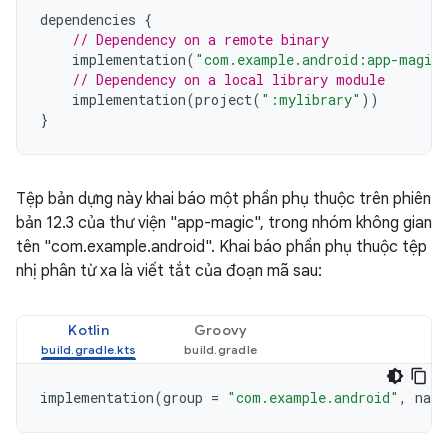
dependencies
{
// Dependency on a remote binary
implementation
(
"com.example.android:app-magic
// Dependency on a local library module
implementation
(
project
(
":mylibrary"
))
}
Tệp bản dựng này khai báo một phần phụ thuộc trên phiên
bản 12.3 của thư viện "app-magic", trong nhóm không gian
tên "com.example.android". Khai báo phần phụ thuộc tệp
nhị phân từ xa là viết tắt của đoạn mã sau:
Kotlin
Groovy
implementation
(
group
=
"com.example.android"
,
name