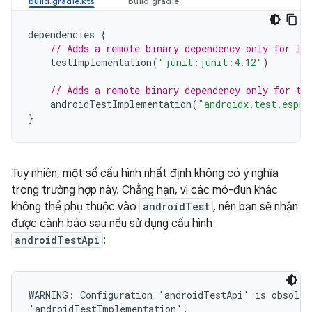
dependencies
{
// Adds a remote binary dependency only for lo
testImplementation
(
"junit:junit:4.12"
)
// Adds a remote binary dependency only for th
androidTestImplementation
(
"androidx.test.espre
}
Tuy nhiên, một số cấu hình nhất định không có ý nghĩa
trong trường hợp này. Chẳng hạn, vì các mô-đun khác
không thể phụ thuộc vào
androidTest
, nên bạn sẽ nhận
được cảnh báo sau nếu sử dụng cấu hình
androidTestApi
:
WARNING: Configuration 'androidTestApi' is obsolete