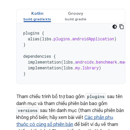
Kotlin
Groovy
plugins
{
alias
(
libs
.
plugins
.
androidApplication
)
}
dependencies
{
implementation
(
libs
.
androidx
.
benchmark
.
macr
implementation
(
libs
.
my
.
library
)
}
Tham chiếu trình bổ trợ bao gồm
plugins
sau tên
danh mục và tham chiếu phiên bản bao gồm
versions
sau tên danh mục (tham chiếu phiên bản
không phổ biến; hãy xem bài viết
Các phần phụ
thuộc có cùng số phiên bản
để biết ví dụ về tham