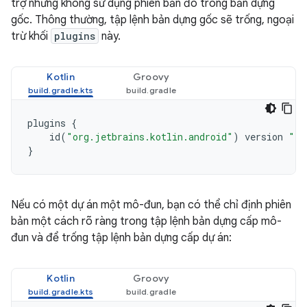
trợ nhưng không sử dụng phiên bản đó trong bản dựng
gốc. Thông thường, tập lệnh bản dựng gốc sẽ trống, ngoại
trừ khối
plugins
này.
Kotlin
Groovy
plugins
{
id
(
"org.jetbrains.kotlin.android"
)
version
"1.
}
Nếu có một dự án một mô-đun, bạn có thể chỉ định phiên
bản một cách rõ ràng trong tập lệnh bản dựng cấp mô-
đun và để trống tập lệnh bản dựng cấp dự án:
Kotlin
Groovy