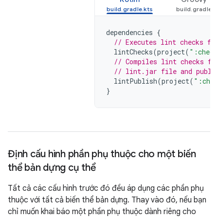
dependencies
{
// Executes lint checks fr
lintChecks
(
project
(
":check
// Compiles lint checks fr
// lint.jar file and publi
lintPublish
(
project
(
":chec
}
Định cấu hình phần phụ thuộc cho một biến
thể bản dựng cụ thể
Tất cả các cấu hình trước đó đều áp dụng các phần phụ
thuộc với tất cả biến thể bản dựng. Thay vào đó, nếu bạn
chỉ muốn khai báo một phần phụ thuộc dành riêng cho