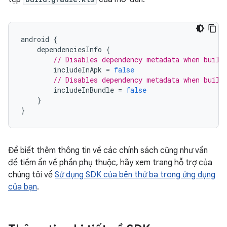
android
{
dependenciesInfo
{
// Disables dependency metadata when build
includeInApk
=
false
// Disables dependency metadata when build
includeInBundle
=
false
}
}
Để biết thêm thông tin về các chính sách cũng như vấn
đề tiềm ẩn về phần phụ thuộc, hãy xem trang hỗ trợ của
chúng tôi về
Sử dụng SDK của bên thứ ba trong ứng dụng
của bạn
.