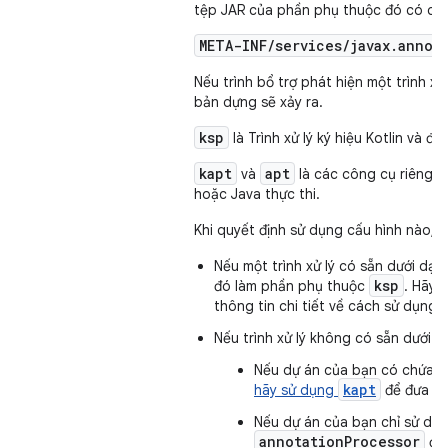
tệp JAR của phần phụ thuộc đó có chứ
META-INF/services/javax.annot
Nếu trình bổ trợ phát hiện một trình xử 
bản dựng sẽ xảy ra.
ksp
là Trình xử lý ký hiệu Kotlin và đư
kapt
apt
và
là các công cụ riêng biệ
hoặc Java thực thi.
Khi quyết định sử dụng cấu hình nào, 
Nếu một trình xử lý có sẵn dưới dạng 
ksp
đó làm phần phụ thuộc
. Hãy 
thông tin chi tiết về cách sử dụng Tr
Nếu trình xử lý không có sẵn dưới dạ
Nếu dự án của bạn có chứa n
kapt
hãy sử dụng
để đưa ng
Nếu dự án của bạn chỉ sử dụ
annotationProcessor
để 