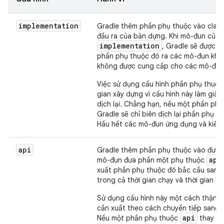
implementation
Gradle thêm phần phụ thuộc vào class
đầu ra của bản dựng. Khi mô-đun của 
implementation
, Gradle sẽ được c
phần phụ thuộc đó ra các mô-đun khác 
không được cung cấp cho các mô-đun 
Việc sử dụng cấu hình phần phụ thuộc
gian xây dựng vì cấu hình này làm giả
dịch lại. Chẳng hạn, nếu một phần ph
Gradle sẽ chỉ biên dịch lại phần phụ 
Hầu hết các mô-đun ứng dụng và kiểm 
api
Gradle thêm phần phụ thuộc vào đường
api
mô-đun đưa phần một phụ thuộc
xuất phần phụ thuộc đó bắc cầu sang
trong cả thời gian chạy và thời gian bi
Sử dụng cấu hình này một cách thận t
cần xuất theo cách chuyển tiếp san
api
Nếu một phần phụ thuộc
thay đổi