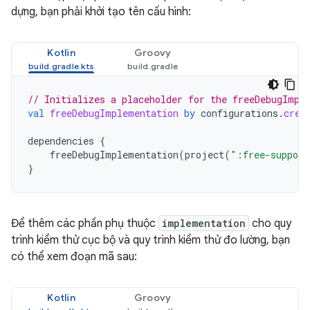
dựng, bạn phải khởi tạo tên cấu hình:
Kotlin
Groovy
// Initializes a placeholder for the freeDebugImpl
val
freeDebugImplementation
by
configurations
.
crea
dependencies
{
freeDebugImplementation
(
project
(
":free-support
}
Để thêm các phần phụ thuộc
implementation
cho quy
trình kiểm thử cục bộ và quy trình kiểm thử đo lường, bạn
có thể xem đoạn mã sau:
Kotlin
Groovy