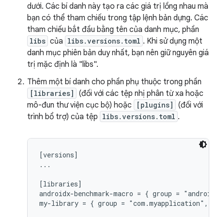
dưới. Các bí danh này tạo ra các giá trị lồng nhau mà
bạn có thể tham chiếu trong tập lệnh bản dựng. Các
tham chiếu bắt đầu bằng tên của danh mục, phần
libs
của
libs.versions.toml
. Khi sử dụng một
danh mục phiên bản duy nhất, bạn nên giữ nguyên giá
trị mặc định là "libs".
Thêm một bí danh cho phần phụ thuộc trong phần
[libraries]
(đối với các tệp nhị phân từ xa hoặc
mô-đun thư viện cục bộ) hoặc
[plugins]
(đối với
trình bổ trợ) của tệp
libs.versions.toml
.
[versions]

...

[libraries]

androidx-benchmark-macro = { group = "android
my-library = { group = "com.myapplication", n