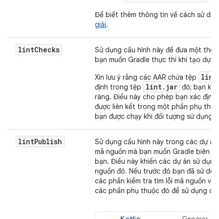
Để biết thêm thông tin về cách sử dụng
giải
.
lint
Checks
Sử dụng cấu hình này để đưa một thư v
bạn muốn Gradle thực thi khi tạo dự 
lint
Xin lưu ý rằng các AAR chứa tệp
lint.jar
định trong tệp
đó; bạn kh
ràng. Điều này cho phép bạn xác định 
được liên kết trong một phần phụ thu
bạn được chạy khi đối tượng sử dụng s
lint
Publish
Sử dụng cấu hình này trong các dự án t
mã nguồn mà bạn muốn Gradle biên dị
bạn. Điều này khiến các dự án sử dụn
nguồn đó. Nếu trước đó bạn đã sử dụ
các phần kiểm tra tìm lỗi mã nguồn và
các phần phụ thuộc đó để sử dụng cấ
Kotlin
Groovy