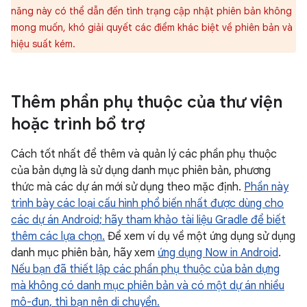
năng này có thể dẫn đến tình trạng cập nhật phiên bản không
mong muốn, khó giải quyết các điểm khác biệt về phiên bản và
hiệu suất kém.
Thêm phần phụ thuộc của thư viện
hoặc trình bổ trợ
Cách tốt nhất để thêm và quản lý các phần phụ thuộc
của bản dựng là sử dụng danh mục phiên bản, phương
thức mà các dự án mới sử dụng theo mặc định.
Phần này
trình bày các loại cấu hình phổ biến nhất được dùng cho
các dự án Android; hãy tham khảo tài liệu Gradle để biết
thêm các lựa chọn.
Để xem ví dụ về một ứng dụng sử dụng
danh mục phiên bản, hãy xem
ứng dụng Now in Android
.
Nếu bạn đã thiết lập các phần phụ thuộc của bản dựng
mà không có danh mục phiên bản và có một dự án nhiều
mô-đun, thì bạn nên di chuyển.