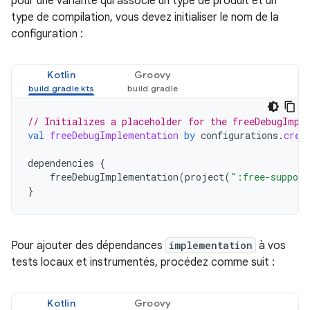
pour une variante qui associe un type de produit et un
type de compilation, vous devez initialiser le nom de la
configuration :
Kotlin
Groovy
// Initializes a placeholder for the freeDebugImpl
val
freeDebugImplementation
by
configurations
.
crea
dependencies
{
freeDebugImplementation
(
project
(
":free-support
}
Pour ajouter des dépendances
implementation
à vos
tests locaux et instrumentés, procédez comme suit :
Kotlin
Groovy