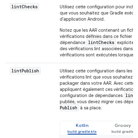
lint
Checks
Utilisez cette configuration pour inclur
que vous souhaitez que Gradle exécute
d'application Android.
Notez que les AAR contenant un fichi
l
vérifications définies dans ce fichier
lintChecks
dépendance
explicite.
des vérifications lint associées dans 
vérifications sont exécutées lorsque l
lint
Publish
Utilisez cette configuration dans les p
vérifications lint que vous souhaitez v
packager dans votre AAR. Avec cette 
appliquent également ces vérifications 
lint
configuration de dépendances
publiée, vous devez migrer ces dépenda
Publish
à sa place.
Kotlin
Groovy