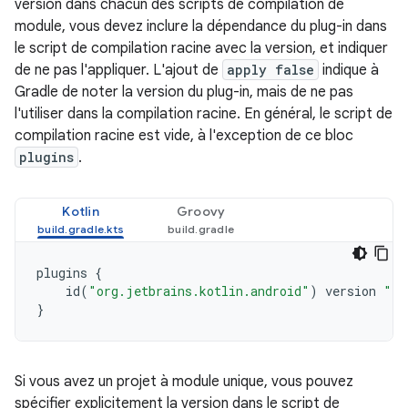
version dans chacun des scripts de compilation de
module, vous devez inclure la dépendance du plug-in dans
le script de compilation racine avec la version, et indiquer
de ne pas l'appliquer. L'ajout de
apply false
indique à
Gradle de noter la version du plug-in, mais de ne pas
l'utiliser dans la compilation racine. En général, le script de
compilation racine est vide, à l'exception de ce bloc
plugins
.
Kotlin
Groovy
plugins
{
id
(
"org.jetbrains.kotlin.android"
)
version
"1.
}
Si vous avez un projet à module unique, vous pouvez
spécifier explicitement la version dans le script de