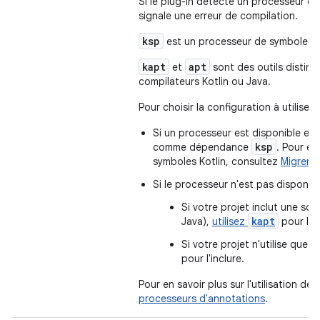
Si le plug-in détecte un processeur d'a
signale une erreur de compilation.
ksp
est un processeur de symboles Ko
kapt
apt
et
sont des outils distinc
compilateurs Kotlin ou Java.
Pour choisir la configuration à utilise
Si un processeur est disponible en 
ksp
comme dépendance
. Pour en
symboles Kotlin, consultez
Migrer d
Si le processeur n'est pas disponib
Si votre projet inclut une so
kapt
Java),
utilisez
pour l'in
Si votre projet n'utilise que l
pour l'inclure.
Pour en savoir plus sur l'utilisation d
processeurs d'annotations
.