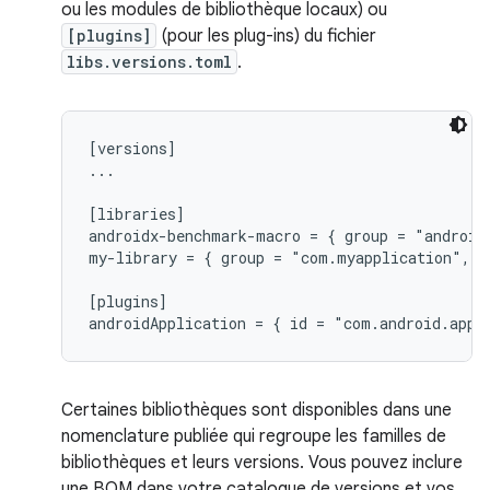
ou les modules de bibliothèque locaux) ou
[plugins]
(pour les plug-ins) du fichier
libs.versions.toml
.
[versions]

...

[libraries]

androidx-benchmark-macro = { group = "android
my-library = { group = "com.myapplication", n
[plugins]

Certaines bibliothèques sont disponibles dans une
nomenclature publiée qui regroupe les familles de
bibliothèques et leurs versions. Vous pouvez inclure
une BOM dans votre catalogue de versions et vos