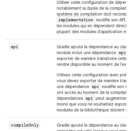
Utiliser cette configuration de dépend
notablement la durée de la compilation
système de compilation doit recompile
implementation
modifie son API, 
les modules qui en dépendent directe
plupart des modules d'application et d
api
Gradle ajoute la dépendance au classpa
api
module inclut une dépendance
,
exporter de manière transitoire cette 
rendre disponible au moment de l'exécu
Utilisez cette configuration avec pré
vous devez exporter de manière transi
api
une dépendance
modifie son API
ont accès au moment de la compilatio
api
dépendances
peut augmenter con
moins que vous ne souhaitiez exposer 
modules de la bibliothèque doivent ut
compile
Only
Gradle ajoute la dépendance au classpa