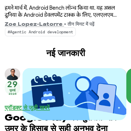
हमने मार्च में, Android Bench लॉन्च किया था. यह असल
दुनिया के Android डेवलपमेंट टास्क के लिए, एलएलएम
लीडरबोर्ड है. इसके बाद से, हमने आपके सुझाव, शिकायत या राय
Zoe Lopez-Latorre
•
तीन मिनट में पढ़ें
के आधार पर बेंचमार्क को बेहतर बनाया है. इसमें ओपन-वेट
#Agentic Android development
मॉडल का आकलन करना और लीडरबोर्ड में लागत और परफ़ॉर्मेंस
के डाइमेंशन जोड़ना शामिल है.
नई जानकारी
29
जुलाई
2026
प्रॉडक्ट से जुड़ी खबरें
Google Play पर सुरक्षित और
उम्र के हिसाब से सही अनुभव देना