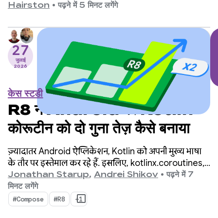
इन वर्शन के बीच, हमने एपीआई में कई बड़े बदलाव किए हैं.
Hairston
•
पढ़ने में 5 मिनट लगेंगे
इसलिए, हम इस मौके पर जश्न मना रहे हैं.
27
जुलाई
2026
केस स्टडी
R8 ने Android पर Kotlin
कोरूटीन को दो गुना तेज़ कैसे बनाया
ज़्यादातर Android ऐप्लिकेशन, Kotlin को अपनी मुख्य भाषा
के तौर पर इस्तेमाल कर रहे हैं. इसलिए, kotlinx.coroutines,
एसिंक्रोनस प्रोग्रामिंग के लिए एक डिफ़ॉल्ट स्टैंडर्ड बन गया है. यह
Jonathan Starup
,
Andrei Shikov
•
पढ़ने में 7
लाइब्रेरी, एक साथ कई फ़्लो को मैनेज करने का एक बेहतरीन
मिनट लगेंगे
और व्यवस्थित तरीका उपलब्ध कराती है. यह Kotlin के लिए
#Compose
#R8
+1
नेटिव है.