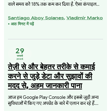
वाले समय को 18% तक कम कर दिया है. ऐसा कंपाइल
किए गए कोड या मेमोरी के इस्तेमाल में किसी तरह की कमी
किए बिना किया गया है. यह सुधार, 2025 में शुरू की गई
Santiago Aboy Solanes
,
Vladimír Marko
हमारी उस पहल का हिस्सा था जिसमें कंपाइल होने में लगने
•
आठ मिनट में पढ़ें
वाले समय को कम करने पर फ़ोकस किया गया था. इस
पहल में, मेमोरी के इस्तेमाल या कंपाइल किए गए कोड की
क्वालिटी से समझौता नहीं किया गया था.
29
जनवरी
2026
तेज़ी से और बेहतर तरीके से कमाई
करने से जुड़े डेटा और सुझावों की
मदद से, अहम जानकारी पाना
आज हम Google Play Console और इससे जुड़ी अन्य
सुविधाओं में किए गए अपग्रेड के बारे में एलान कर रहे हैं.
इससे आपको अपनी वित्तीय परफ़ॉर्मेंस के बारे में ज़्यादा