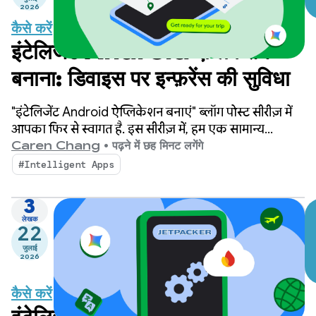
2026
कैसे करें
इंटेलिजेंट Android ऐप्लिकेशन
बनाना: डिवाइस पर इन्फ़रेंस की सुविधा
"इंटेलिजेंट Android ऐप्लिकेशन बनाएं" ब्लॉग पोस्ट सीरीज़ में
आपका फिर से स्वागत है. इस सीरीज़ में, हम एक सामान्य
Android ऐप्लिकेशन को आपकी दिलचस्पी के हिसाब से बनाए
Caren Chang
•
पढ़ने में छह मिनट लगेंगे
गए, इंटेलिजेंट, और एजेंटिक अनुभव में बदलते हैं. हमने अपनी
#Intelligent Apps
पिछली पोस्ट में Jetpacker के बारे में बताया था. यह एक डेमो
ऐप्लिकेशन है, जिसका इस्तेमाल हम इस सीरीज़ में करेंगे.
3
लेखक
22
जुलाई
2026
कैसे करें