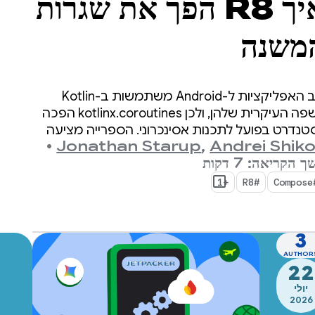
איך R8 הפך את שגרות
משנה
(coroutines) ב-
רוב האפליקציות ל-Android משתמשות ב-Kotlin
Kotlin ב-
כשפה העיקרית שלהן, ולכן kotlinx.coroutines הפכה
טנדרט בפועל לתכנות אסינכרוני. הספרייה מציעה
•
Jonathan Starup
,
Andrei Shik
דרך מובנית ב-Kotlin לניהול של זרימות מקבילות,
Android למהירות
 הקריאה: 7 דקות
יא מובנית ובעלת מבנה טוב.
+1
#R8
#C
 2
3
AUTHOR
22
יולי
2026