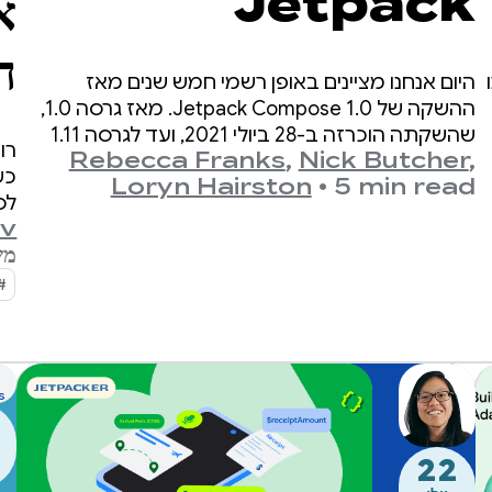
Jetpack
Compose
ה
היום אנחנו מציינים באופן רשמי חמש שנים מאז
ההשקה של Jetpack Compose 1.0. מאז גרסה 1.0,
שהשקתה הוכרזה ב-28 ביולי 2021, ועד לגרסה 1.11
Rebecca Franks
,
Nick Butcher
,
האחרונה, ראינו את ממשקי ה-API מתפתחים באופן
Loryn Hairston
•
5 min read
משמעותי במהלך השנים, ואנחנו רוצים לעצור לרגע
לס
ולחגוג.
ov
משך
שה
ompose
פי
S
22