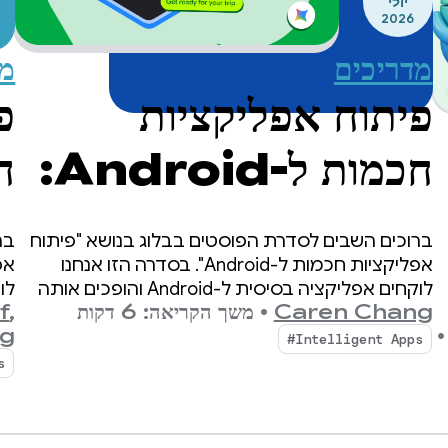
יולי
2026
מד
מדריכים
פ
פיתוח אפליקציות
חכמות ל-Android:
ה
הסקת מסקנות במכשיר
בר
ברוכים השבים לסדרת הפוסטים בבלוג בנושא "פיתוח
ה
אפליקציות חכמות ל-Android". בסדרה הזו אנחנו
לוקחים אפליקציה בסיסית ל-Android והופכים אותה
f
,
Caren Chang
•
משך הקריאה: 6 דקות
לח
לחוויה מותאמת אישית, חכמה ודינמית. בפוסט הקודם
ng
•
הצגנו את Jetpacker, אפליקציית ההדגמה שבה
‎#Intelligent Apps
נשתמש לאורך הסדרה הזו.
s