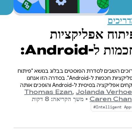
ריכים
יתוח אפליקציות
חכמות ל-Android:
סקה בענן והסקה
וכים השבים לסדרת הפוסטים בבלוג בנושא "פיתוח
יברידית
אפליקציות חכמות ל-Android". בסדרה הזו אנחנו
לוקחים אפליקציה בסיסית ל-Android והופכים אותה
Thomas Ezan
,
Jolanda Verhoe
וויה מותאמת אישית, חכמה ודינמית.
Caren Cha
•
משך הקריאה: 8 דקות
‎#Intelligent App