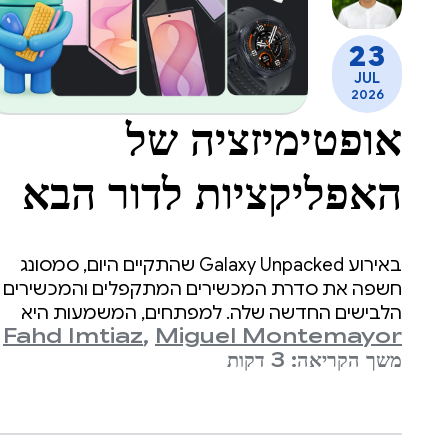
23
JUL
2026
אופטימיזציה של
האפליקציות לדור הבא
של מכשירי
באירוע Galaxy Unpacked שהתקיים היום, סמסונג
Samsung
חשפה את סדרת המכשירים המתקפלים והמכשירים
הלבישים החדשה שלה. למפתחים, המשמעות היא
Fahd Imtiaz
,
Miguel Montemayor
שמגוון גורמי הצורה, גדלי המסך ותנוחות המכשיר
Galaxy
משך הקריאה: 3 דקות
שהאפליקציה צריכה לתמוך בהם מתרחב שוב.