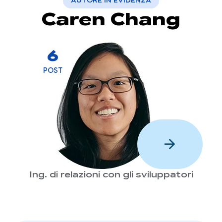
AUTORE IN EVIDENZA
Caren Chang
6
POST
arrow_forward
Ing. di relazioni con gli sviluppatori