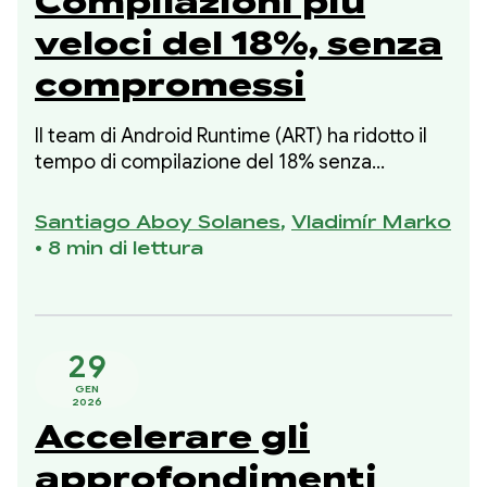
Compilazioni più
veloci del 18%, senza
compromessi
Il team di Android Runtime (ART) ha ridotto il
tempo di compilazione del 18% senza
compromettere il codice compilato o
eventuali regressioni di picco della memoria.
Santiago Aboy Solanes
,
Vladimír Marko
Questo miglioramento fa parte della nostra
•
8 min di lettura
iniziativa del 2025 per migliorare il tempo di
compilazione senza sacrificare la memoria
utilizzata o la qualità del codice compilato.
29
GEN
2026
Accelerare gli
approfondimenti