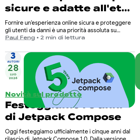
sicure e adatte all'età
su Google Play
Fornire un'esperienza online sicura e proteggere
gli utenti da danni è una priorità assoluta su
Google Play.
Paul Feng
•
2 min di lettura
3
AUTORI
28
LUG
2026
Novità sul prodotto
Festeggiamo i 5 anni
di Jetpack Compose
Oggi festeggiamo ufficialmente i cinque anni dal
rilascio di Jetpack Compose 1.0. Dalla versione