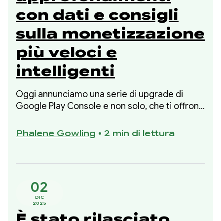
con dati e consigli
sulla monetizzazione
più veloci e
intelligenti
Oggi annunciamo una serie di upgrade di
Google Play Console e non solo, che ti offrono
una maggiore visibilità sul rendimento
finanziario e passaggi specifici basati sui dati
Phalene Gowling
•
2 min di lettura
per migliorarlo.
02
DIC
2025
È stato rilasciato