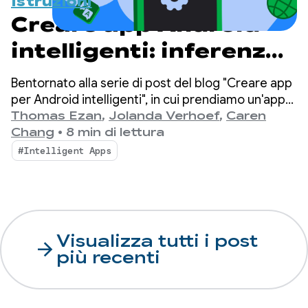
Istruzioni
Creare app Android
intelligenti: inferenza
cloud e ibrida
Bentornato alla serie di post del blog "Creare app
per Android intelligenti", in cui prendiamo un'app
Android di base e la trasformiamo in
Thomas Ezan
,
Jolanda Verhoef
,
Caren
un'esperienza personalizzata, intelligente e
Chang
•
8 min di lettura
agentica.
#Intelligent Apps
Visualizza tutti i post
arrow_forward
più recenti