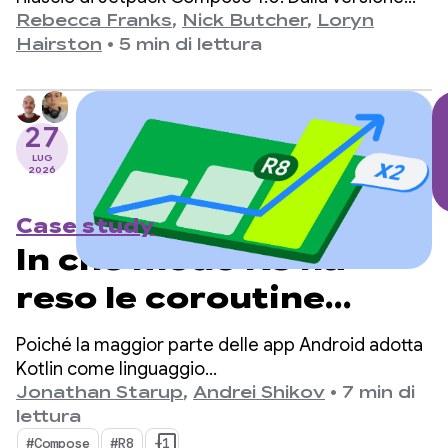
1.0, annunciata il 28 luglio 2021, all'ultima versione
Rebecca Franks
,
Nick Butcher
,
Loryn
1.11, abbiamo assistito a una significativa
Hairston
•
5 min di lettura
evoluzione delle API nel corso degli anni e ci
prendiamo un momento per festeggiare.
27
LUG
2026
Case study
In che modo R8 ha
reso le coroutine
Kotlin su Android due
Poiché la maggior parte delle app Android adotta
volte più veloci
Kotlin come linguaggio
principale, kotlinx.coroutines è diventato uno
Jonathan Starup
,
Andrei Shikov
•
7 min di
standard di fatto per la programmazione
lettura
asincrona. La libreria offre un modo ben
#Compose
#R8
+1