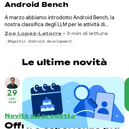
Android Bench
A marzo abbiamo introdotto Android Bench, la
nostra classifica degli LLM per le attività di
sviluppo Android nel mondo reale. Da allora,
Zoe Lopez-Latorre
•
3 min di lettura
abbiamo migliorato il benchmark in base ai
#Agentic Android development
feedback ricevuti, ad esempio valutando i modelli
open-weight e aggiungendo le dimensioni di
costo ed efficienza alla classifica.
Le ultime novità
29
LUG
2026
Novità sul prodotto
Offrire esperienze più