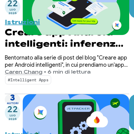
22
LUG
2026
Istruzioni
Creare app Android
intelligenti: inferenza
on-device
Bentornato alla serie di post del blog "Creare app
per Android intelligenti", in cui prendiamo un'app
Android di base e la trasformiamo in
Caren Chang
•
6 min di lettura
un'esperienza personalizzata, intelligente e
#Intelligent Apps
agentica. Nel post precedente abbiamo
presentato Jetpacker, l'app demo che
3
utilizzeremo in questa serie.
AUTORI
22
LUG
2026