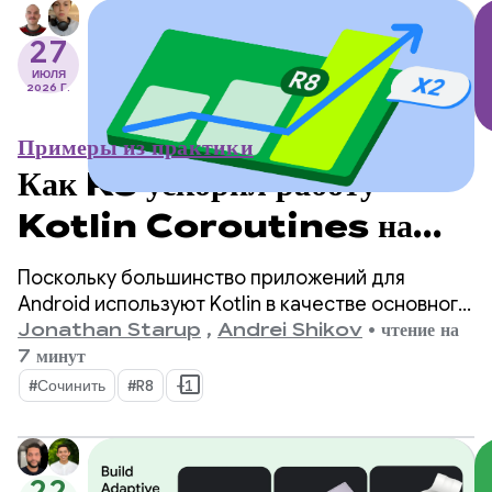
27
ИЮЛЯ
2026 Г.
Примеры из практики
Как R8 ускорил работу
Kotlin Coroutines на
Android в 2 раза
Поскольку большинство приложений для
Android используют Kotlin в качестве основного
языка программирования, библиотека
Jonathan Starup
,
Andrei Shikov
•
чтение на
kotlinx.coroutines стала де-факто стандартом
7 минут
для асинхронного программирования. Эта
#Сочинить
#R8
+1
библиотека предлагает хорошо продуманный и
структурированный способ управления
параллельными потоками, который является
22
неотъемлемой частью Kotlin.