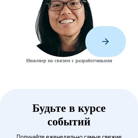
arrow_forward
Инженер по связям с разработчиками
Будьте в курсе
событий
Получайте еженедельно самые свежие