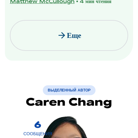
Matthew McCullough
•
4 мин чтения
arrow_forward
Еще
ВЫДЕЛЕННЫЙ АВТОР
Caren Chang
6
СООБЩЕНИЯ