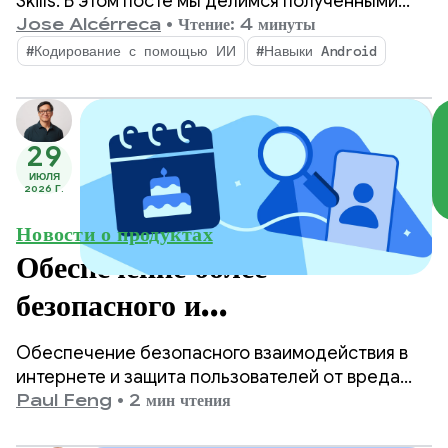
Skills. В этом посте мы делимся полученными
отзывами и объясняем философию и
Jose Alcérreca
•
Чтение: 4 минуты
методологию проекта.
#Кодирование с помощью ИИ
#Навыки Android
29
ИЮЛЯ
2026 Г.
Новости о продуктах
Обеспечение более
безопасного и
соответствующего возрасту
Обеспечение безопасного взаимодействия в
контента в Google Play.
интернете и защита пользователей от вреда
являются одними из главных приоритетов
Paul Feng
•
2 мин чтения
Google Play.