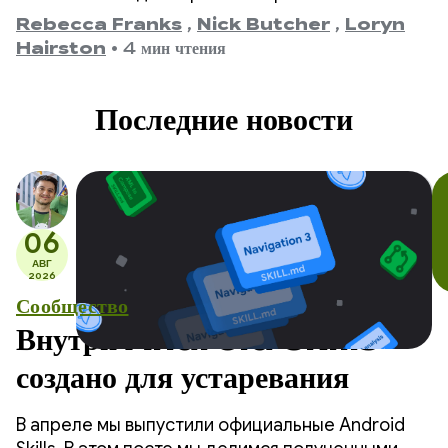
с версии 1.0, анонсированной 28 июля 2021 года,
Rebecca Franks
,
Nick Butcher
,
Loryn
и заканчивая нашей последней версией 1.11, мы
Hairston
•
4 мин чтения
стали свидетелями значительного развития API,
и мы хотим отметить это событие.
Последние новости
06
АВГ
2026
Сообщество
Внутри Android Skills —
создано для устаревания
В апреле мы выпустили официальные Android