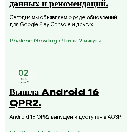
данных и рекомендаций.
Сегодня мы объявляем о ряде обновлений
для Google Play Console и других
приложений, которые обеспечат вам более
полную информацию о ваших финансовых
Phalene Gowling
•
Чтение 2 минуты
показателях и конкретные, подкрепленные
данными шаги по их улучшению.
02
ДЕК
2025 Г.
Вышла Android 16
QPR2.
Android 16 QPR2 выпущен и доступен в AOSP.