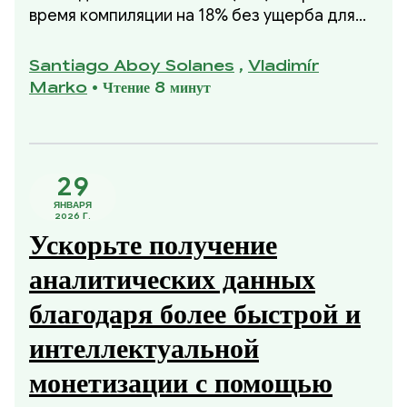
время компиляции на 18% без ущерба для
качества скомпилированного кода и
снижения пиковых нагрузок на память. Это
Santiago Aboy Solanes
,
Vladimír
улучшение стало частью нашей инициативы
Marko
•
Чтение 8 минут
2025 года по улучшению времени
компиляции без ущерба для использования
памяти или качества скомпилированного
кода.
29
ЯНВАРЯ
2026 Г.
Ускорьте получение
аналитических данных
благодаря более быстрой и
интеллектуальной
монетизации с помощью