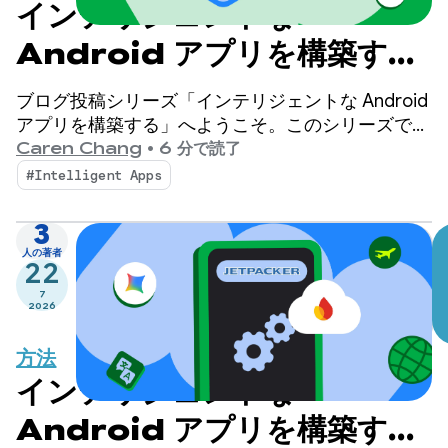
インテリジェントな
Android アプリを構築する:
オンデバイス推論
ブログ投稿シリーズ「インテリジェントな Android
アプリを構築する」へようこそ。このシリーズで
は、基本的な Android アプリをパーソナライズされ
Caren Chang
•
6 分で読了
たインテリジェントなエージェント エクスペリエ
#Intelligent Apps
ンスに変換します。前回の投稿では、このシリーズ
全体で使用するデモアプリである Jetpacker を紹
3
介しました。
人の著者
22
7
2026
方法
インテリジェントな
Android アプリを構築する: