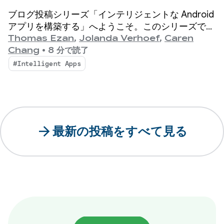
クラウド推論とハイブリッド
ブログ投稿シリーズ「インテリジェントな Android
推論
アプリを構築する」へようこそ。このシリーズで
は、基本的な Android アプリをパーソナライズされ
Thomas Ezan
,
Jolanda Verhoef
,
Caren
たインテリジェントなエージェント エクスペリエ
Chang
•
8 分で読了
ンスに変換します。
#Intelligent Apps
arrow_forward
最新の投稿をすべて見る