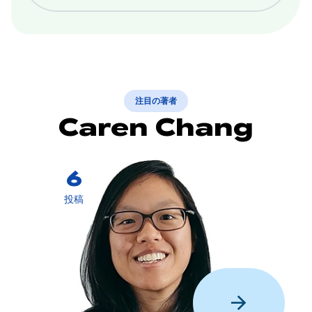
注目の著者
Caren Chang
6
投稿
arrow_forward