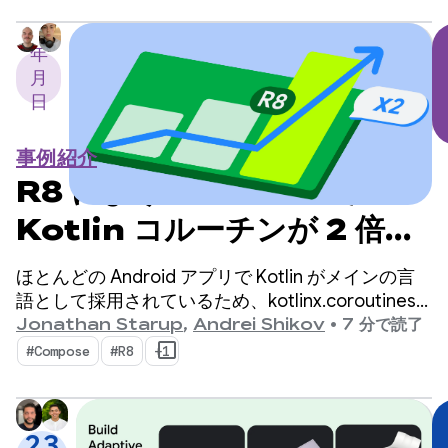
うことにしました。
年
月
日
事例紹介
R8 により Android での
Kotlin コルーチンが 2 倍高
速化
ほとんどの Android アプリで Kotlin がメインの言
語として採用されているため、kotlinx.coroutines
は非同期プログラミングの事実上の標準となってい
Jonathan Starup
,
Andrei Shikov
•
7 分で読了
ます。このライブラリは、Kotlin ネイティブの同時
#Compose
#R8
+1
実行フローを管理するための、適切に設計された構
造化された方法を提供します。
23