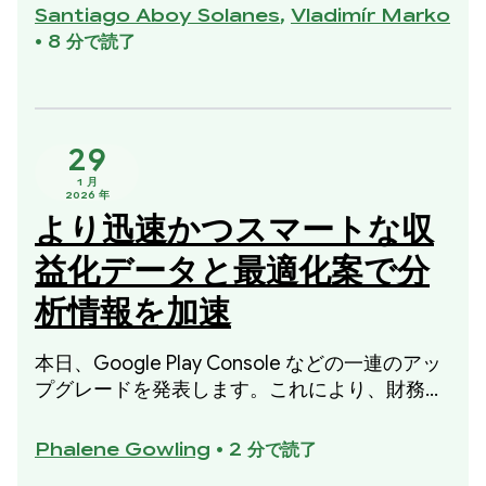
ました。この改善は、メモリ使用量やコンパイ
Santiago Aboy Solanes
,
Vladimír Marko
ル済みコードの品質を犠牲にすることなくコン
•
8 分で読了
パイル時間を短縮するという、2025 年の取り
組みの一環として行われました。
29
1 月
2026 年
より迅速かつスマートな収
益化データと最適化案で分
析情報を加速
本日、Google Play Console などの一連のアッ
プグレードを発表します。これにより、財務パ
フォーマンスをより詳細に把握し、データに基
づいた具体的な改善策を講じることができま
Phalene Gowling
•
2 分で読了
す。