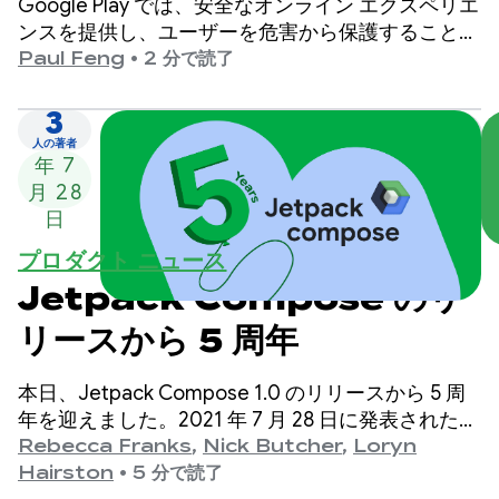
Google Play では、安全なオンライン エクスペリエ
ンスを提供し、ユーザーを危害から保護することを
最優先事項としています。
Paul Feng
•
2 分で読了
3
2026
人の著者
年 7
月 28
日
プロダクト ニュース
Jetpack Compose のリ
リースから 5 周年
本日、Jetpack Compose 1.0 のリリースから 5 周
年を迎えました。2021 年 7 月 28 日に発表されたバ
ージョン 1.0 から最新の 1.11 リリースまで、API は
Rebecca Franks
,
Nick Butcher
,
Loryn
長年にわたって大幅に進化しており、この節目を祝
Hairston
•
5 分で読了