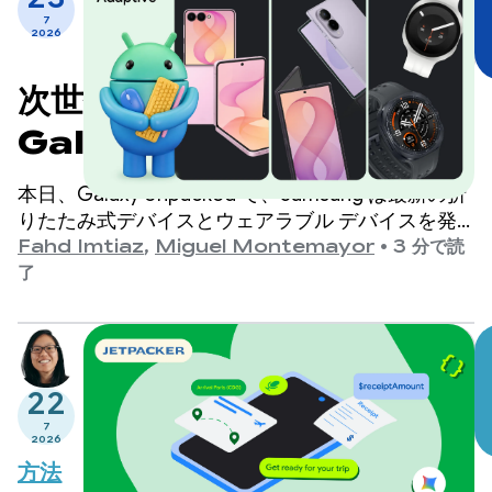
7
2026
次世代の Samsung
Galaxy デバイス向けにアプ
リを最適化する
本日、Galaxy Unpacked で、Samsung は最新の折
りたたみ式デバイスとウェアラブル デバイスを発
表しました。デベロッパーにとって、アプリでサポ
Fahd Imtiaz
,
Miguel Montemayor
•
3 分で読
ートする必要があるフォーム ファクタ、画面サイ
了
ズ、デバイスの姿勢の種類が再び拡大することを意
味します。
22
7
2026
方法