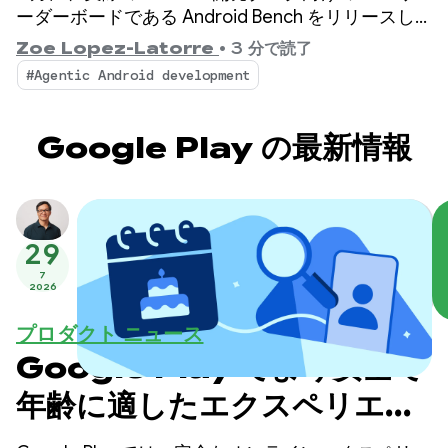
ーダーボードである Android Bench をリリースし
ました。リリース以来、オープンウェイト モデル
Zoe Lopez-Latorre
•
3 分で読了
の評価や、コストと効率のディメンションのリーダ
#Agentic Android development
ーボードへの追加など、皆様からのフィードバック
に基づいてベンチマークを強化しています。
Google Play の最新情報
29
7
2026
プロダクト ニュース
Google Play でより安全で
年齢に適したエクスペリエン
スを提供