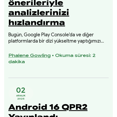
önerileriyle
analizlerinizi
hızlandırma
Bugün, Google Play Console'da ve diğer
platformlarda bir dizi yükseltme yaptığımızı
duyuruyoruz. Bu yükseltmeler sayesinde
finansal performansınız hakkında daha fazla
Phalene Gowling
•
Okuma süresi: 2
görünürlük edinebilir ve performansınızı
dakika
iyileştirmek için veriye dayalı, spesifik adımlar
atabilirsiniz.
02
ARALIK
2025
Android 16 QPR2