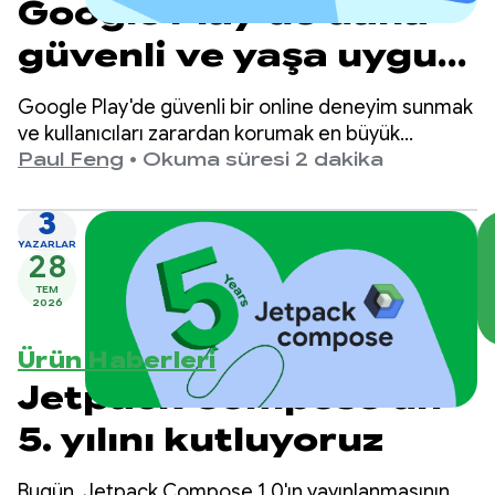
Google Play'de daha
güvenli ve yaşa uygun
deneyimler sunma
Google Play'de güvenli bir online deneyim sunmak
ve kullanıcıları zarardan korumak en büyük
önceliğimizdir.
Paul Feng
•
Okuma süresi 2 dakika
3
YAZARLAR
28
TEM
2026
Ürün Haberleri
Jetpack Compose'un
5. yılını kutluyoruz
Bugün, Jetpack Compose 1.0'ın yayınlanmasının