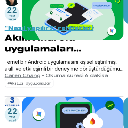
22
TEM
2026
"Nasıl yapılır?" rehberleri
Akıllı Android
uygulamaları
oluşturma: Cihaz
Temel bir Android uygulamasını kişiselleştirilmiş,
üzerinde çıkarım
akıllı ve etkileşimli bir deneyime dönüştürdüğümüz
"Akıllı Android uygulamaları geliştirme" blog
Caren Chang
•
Okuma süresi 6 dakika
yayınları serisine tekrar hoş geldiniz. Önceki
#Akıllı Uygulamalar
yayınımızda, bu seride kullanacağımız demo
uygulaması Jetpacker'ı tanıtmıştık.
3
YAZARLAR
22
TEM
2026