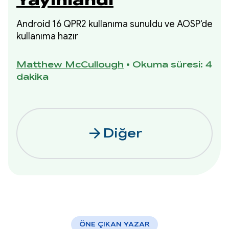
Yayınlandı
Android 16 QPR2 kullanıma sunuldu ve AOSP'de
kullanıma hazır
Matthew McCullough
•
Okuma süresi: 4
dakika
arrow_forward
Diğer
ÖNE ÇIKAN YAZAR