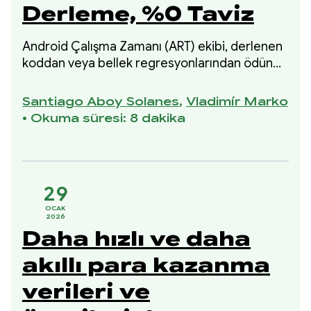
Derleme, %0 Taviz
Android Çalışma Zamanı (ART) ekibi, derlenen
koddan veya bellek regresyonlarından ödün
vermeden derleme süresini% 18 kısalttı. Bu
iyileştirme, bellek kullanımından veya derlenen
Santiago Aboy Solanes
,
Vladimír Marko
kodun kalitesinden ödün vermeden derleme
•
Okuma süresi: 8 dakika
süresini kısaltmaya yönelik 2025 girişimimizin
bir parçasıydı.
29
OCAK
2026
Daha hızlı ve daha
akıllı para kazanma
verileri ve