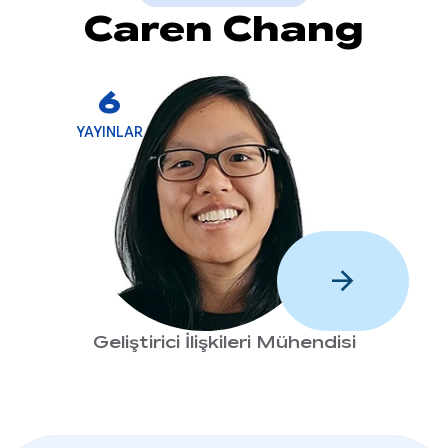
Caren Chang
6
YAYINLAR
arrow_forward
Geliştirici İlişkileri Mühendisi