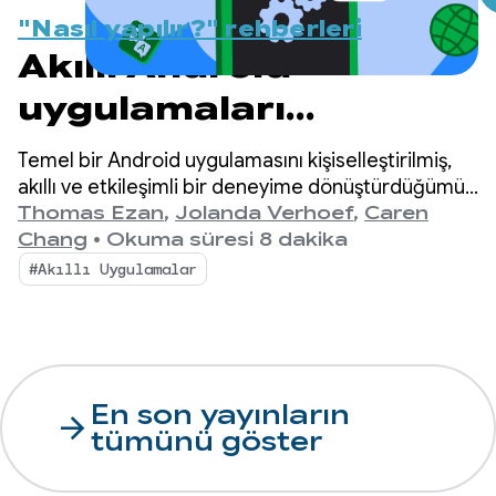
"Nasıl yapılır?" rehberleri
Akıllı Android
uygulamaları
geliştirme: Bulut ve
Temel bir Android uygulamasını kişiselleştirilmiş,
karma çıkarım
akıllı ve etkileşimli bir deneyime dönüştürdüğümüz
"Akıllı Android uygulamaları geliştirme" blog
Thomas Ezan
,
Jolanda Verhoef
,
Caren
yayınları serisine tekrar hoş geldiniz.
Chang
•
Okuma süresi 8 dakika
#Akıllı Uygulamalar
En son yayınların
arrow_forward
tümünü göster