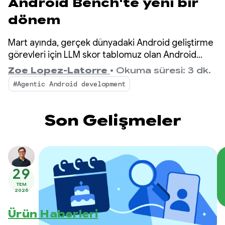
Android Bench'te yeni bir
dönem
Mart ayında, gerçek dünyadaki Android geliştirme
görevleri için LLM skor tablomuz olan Android
Bench'i tanıtmıştık. O zamandan beri, açık ağırlıklı
Zoe Lopez-Latorre
•
Okuma süresi: 3 dk.
modelleri değerlendirme ve maliyet ile verimlilik
#Agentic Android development
boyutlarını skor tablosuna ekleme gibi geri
bildirimleriniz doğrultusunda karşılaştırma
ölçütünü geliştirdik.
Son Gelişmeler
29
TEM
2026
Ürün Haberleri