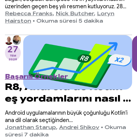
üzerinden geçen beş yılı resmen kutluyoruz. 28
Temmuz 2021'de duyurulan 1.0 sürümünden en
Rebecca Franks
,
Nick Butcher
,
Loryn
son 1.11 sürümüne kadar API'lerin yıllar içinde
Hairston
•
Okuma süresi 5 dakika
önemli ölçüde geliştiğini gördük ve bu gelişmeyi
kutlamak istiyoruz.
27
TEM
2026
Başarılı Örnekler
R8, Android'de Kotlin
eş yordamlarını nasıl 2
kat daha hızlı hale
Android uygulamalarının büyük çoğunluğu Kotlin'i
getirdi?
ana dil olarak seçtiğinden
kotlinx.coroutines, eşzamansız programlama için
Jonathan Starup
,
Andrei Shikov
•
Okuma
fiili bir standart haline geldi. Kitaplık, Kotlin'e özgü
süresi 7 dakika