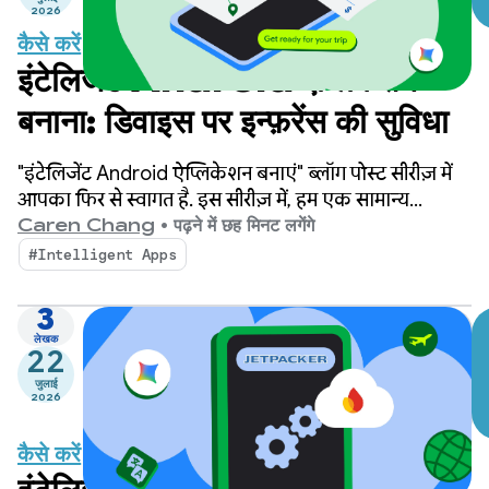
2026
कैसे करें
इंटेलिजेंट Android ऐप्लिकेशन
बनाना: डिवाइस पर इन्फ़रेंस की सुविधा
"इंटेलिजेंट Android ऐप्लिकेशन बनाएं" ब्लॉग पोस्ट सीरीज़ में
आपका फिर से स्वागत है. इस सीरीज़ में, हम एक सामान्य
Android ऐप्लिकेशन को आपकी दिलचस्पी के हिसाब से बनाए
Caren Chang
•
पढ़ने में छह मिनट लगेंगे
गए, इंटेलिजेंट, और एजेंटिक अनुभव में बदलते हैं. हमने अपनी
#Intelligent Apps
पिछली पोस्ट में Jetpacker के बारे में बताया था. यह एक डेमो
ऐप्लिकेशन है, जिसका इस्तेमाल हम इस सीरीज़ में करेंगे.
3
लेखक
22
जुलाई
2026
कैसे करें