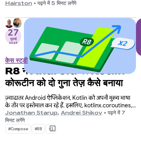
इन वर्शन के बीच, हमने एपीआई में कई बड़े बदलाव किए हैं.
Hairston
•
पढ़ने में 5 मिनट लगेंगे
इसलिए, हम इस मौके पर जश्न मना रहे हैं.
27
जुलाई
2026
केस स्टडी
R8 ने Android पर Kotlin
कोरूटीन को दो गुना तेज़ कैसे बनाया
ज़्यादातर Android ऐप्लिकेशन, Kotlin को अपनी मुख्य भाषा
के तौर पर इस्तेमाल कर रहे हैं. इसलिए, kotlinx.coroutines,
एसिंक्रोनस प्रोग्रामिंग के लिए एक डिफ़ॉल्ट स्टैंडर्ड बन गया है. यह
Jonathan Starup
,
Andrei Shikov
•
पढ़ने में 7
लाइब्रेरी, एक साथ कई फ़्लो को मैनेज करने का एक बेहतरीन
मिनट लगेंगे
और व्यवस्थित तरीका उपलब्ध कराती है. यह Kotlin के लिए
#Compose
#R8
+1
नेटिव है.