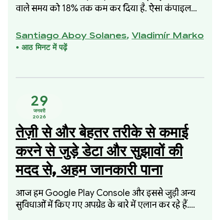
वाले समय को 18% तक कम कर दिया है. ऐसा कंपाइल
किए गए कोड या मेमोरी के इस्तेमाल में किसी तरह की कमी
किए बिना किया गया है. यह सुधार, 2025 में शुरू की गई
Santiago Aboy Solanes
,
Vladimír Marko
हमारी उस पहल का हिस्सा था जिसमें कंपाइल होने में लगने
•
आठ मिनट में पढ़ें
वाले समय को कम करने पर फ़ोकस किया गया था. इस
पहल में, मेमोरी के इस्तेमाल या कंपाइल किए गए कोड की
क्वालिटी से समझौता नहीं किया गया था.
29
जनवरी
2026
तेज़ी से और बेहतर तरीके से कमाई
करने से जुड़े डेटा और सुझावों की
मदद से, अहम जानकारी पाना
आज हम Google Play Console और इससे जुड़ी अन्य
सुविधाओं में किए गए अपग्रेड के बारे में एलान कर रहे हैं.
इससे आपको अपनी वित्तीय परफ़ॉर्मेंस के बारे में ज़्यादा