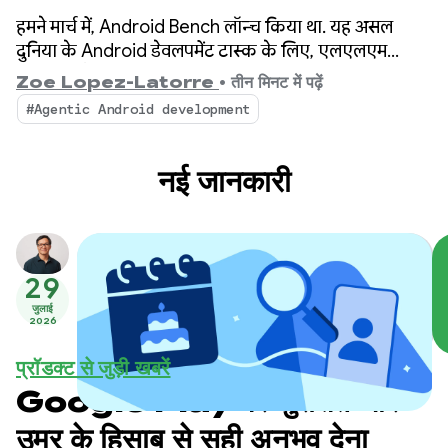
हमने मार्च में, Android Bench लॉन्च किया था. यह असल
दुनिया के Android डेवलपमेंट टास्क के लिए, एलएलएम
लीडरबोर्ड है. इसके बाद से, हमने आपके सुझाव, शिकायत या राय
Zoe Lopez-Latorre
•
तीन मिनट में पढ़ें
के आधार पर बेंचमार्क को बेहतर बनाया है. इसमें ओपन-वेट
#Agentic Android development
मॉडल का आकलन करना और लीडरबोर्ड में लागत और परफ़ॉर्मेंस
के डाइमेंशन जोड़ना शामिल है.
नई जानकारी
29
जुलाई
2026
प्रॉडक्ट से जुड़ी खबरें
Google Play पर सुरक्षित और
उम्र के हिसाब से सही अनुभव देना