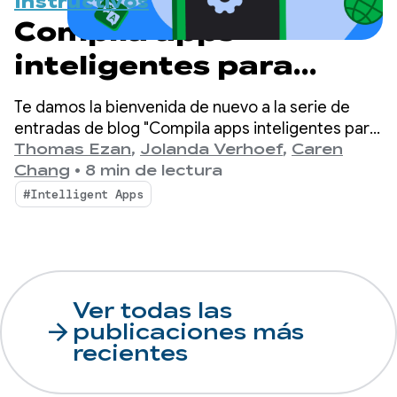
Instructivos
Compila apps
inteligentes para
Android: Inferencia
Te damos la bienvenida de nuevo a la serie de
híbrida y en la nube
entradas de blog "Compila apps inteligentes para
Android", en la que tomamos una app básica para
Thomas Ezan
,
Jolanda Verhoef
,
Caren
Android y la transformamos en una experiencia
Chang
•
8 min de lectura
personalizada, inteligente y de agente.
#Intelligent Apps
Ver todas las
arrow_forward
publicaciones más
recientes