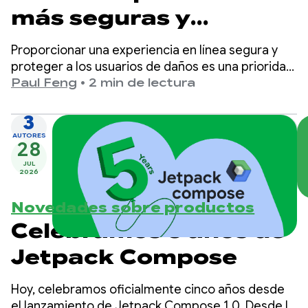
más seguras y
adecuadas para la
Proporcionar una experiencia en línea segura y
edad en Google Play
proteger a los usuarios de daños es una prioridad
principal en Google Play.
Paul Feng
•
2 min de lectura
3
AUTORES
28
JUL
2026
Novedades sobre productos
Celebramos 5 años de
Jetpack Compose
Hoy, celebramos oficialmente cinco años desde
el lanzamiento de Jetpack Compose 1.0. Desde la