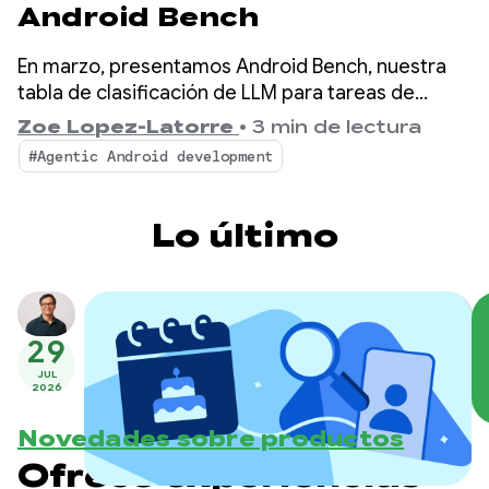
Android Bench
En marzo, presentamos Android Bench, nuestra
tabla de clasificación de LLM para tareas de
desarrollo de Android en el mundo real. Desde
Zoe Lopez-Latorre
•
3 min de lectura
entonces, mejoramos el benchmark en función de
#Agentic Android development
tus comentarios, incluida la evaluación de
modelos de peso abierto y la adición de
dimensiones de costo y eficiencia a la tabla de
Lo último
clasificación.
29
JUL
2026
Novedades sobre productos
Ofrece experiencias