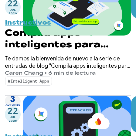
22
JUL
2026
Instructivos
Compila apps
inteligentes para
Android: Inferencia
Te damos la bienvenida de nuevo a la serie de
integrado en el
entradas de blog "Compila apps inteligentes para
Android", en la que tomamos una app básica para
Caren Chang
•
6 min de lectura
dispositivo
Android y la transformamos en una experiencia
#Intelligent Apps
personalizada, inteligente y de agente. En nuestra
publicación anterior, presentamos Jetpacker, la
3
app de demostración que usaremos en esta
AUTORES
22
serie.
JUL
2026