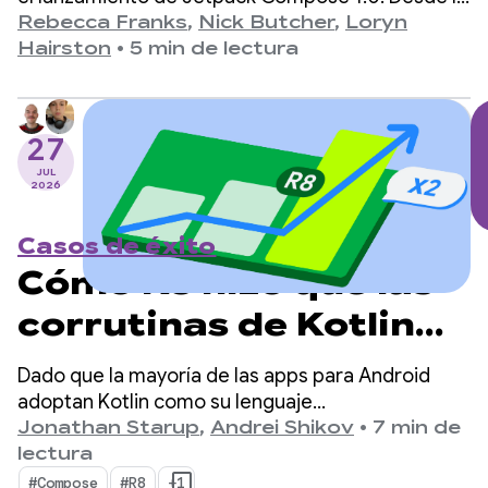
versión 1.0, anunciada el 28 de julio de 2021, hasta
Rebecca Franks
,
Nick Butcher
,
Loryn
nuestra versión más reciente, 1.11, vimos que las
Hairston
•
5 min de lectura
APIs evolucionaron significativamente a lo largo
de los años, y nos tomamos un momento para
celebrarlo.
27
JUL
2026
Casos de éxito
Cómo R8 hizo que las
corrutinas de Kotlin
en Android fueran 2
Dado que la mayoría de las apps para Android
veces más rápidas
adoptan Kotlin como su lenguaje
principal, kotlinx.coroutines se convirtió en un
Jonathan Starup
,
Andrei Shikov
•
7 min de
estándar de facto para la programación
lectura
asíncrona. La biblioteca ofrece una forma bien
#Compose
#R8
+1