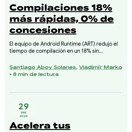
Compilaciones 18%
más rápidas, 0% de
concesiones
El equipo de Android Runtime (ART) redujo el
tiempo de compilación en un 18% sin
comprometer el código compilado ni ninguna
regresión de memoria máxima. Esta mejora
Santiago Aboy Solanes
,
Vladimír Marko
formó parte de nuestra iniciativa de 2025
•
8 min de lectura
para mejorar el tiempo de compilación sin
sacrificar el uso de memoria ni la calidad del
código compilado.
29
ENE
2026
Acelera tus