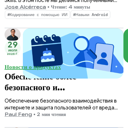
Skills. В этом посте мы делимся полученными
отзывами и объясняем философию и
Jose Alcérreca
•
Чтение: 4 минуты
методологию проекта.
#Кодирование с помощью ИИ
#Навыки Android
29
ИЮЛЯ
2026 Г.
Новости о продуктах
Обеспечение более
безопасного и
соответствующего возрасту
Обеспечение безопасного взаимодействия в
контента в Google Play.
интернете и защита пользователей от вреда
являются одними из главных приоритетов
Paul Feng
•
2 мин чтения
Google Play.