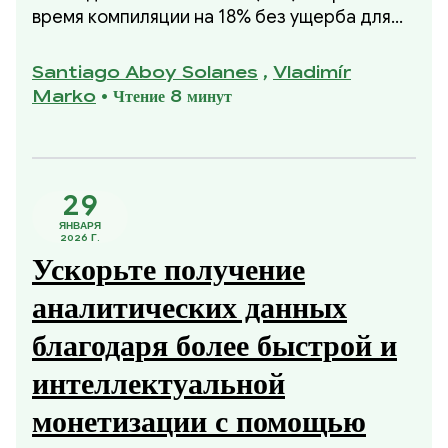
время компиляции на 18% без ущерба для
качества скомпилированного кода и
снижения пиковых нагрузок на память. Это
Santiago Aboy Solanes
,
Vladimír
улучшение стало частью нашей инициативы
Marko
•
Чтение 8 минут
2025 года по улучшению времени
компиляции без ущерба для использования
памяти или качества скомпилированного
кода.
29
ЯНВАРЯ
2026 Г.
Ускорьте получение
аналитических данных
благодаря более быстрой и
интеллектуальной
монетизации с помощью