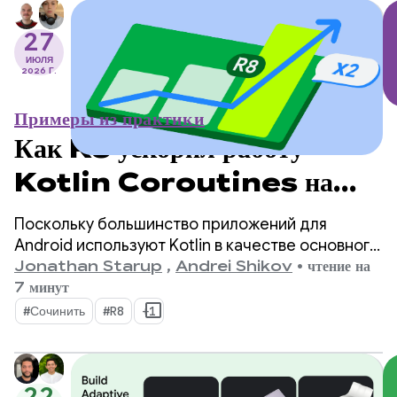
27
ИЮЛЯ
2026 Г.
Примеры из практики
Как R8 ускорил работу
Kotlin Coroutines на
Android в 2 раза
Поскольку большинство приложений для
Android используют Kotlin в качестве основного
языка программирования, библиотека
Jonathan Starup
,
Andrei Shikov
•
чтение на
kotlinx.coroutines стала де-факто стандартом
7 минут
для асинхронного программирования. Эта
#Сочинить
#R8
+1
библиотека предлагает хорошо продуманный и
структурированный способ управления
параллельными потоками, который является
22
неотъемлемой частью Kotlin.