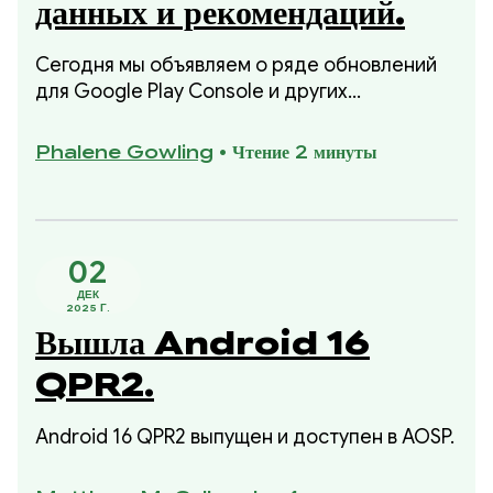
данных и рекомендаций.
Сегодня мы объявляем о ряде обновлений
для Google Play Console и других
приложений, которые обеспечат вам более
полную информацию о ваших финансовых
Phalene Gowling
•
Чтение 2 минуты
показателях и конкретные, подкрепленные
данными шаги по их улучшению.
02
ДЕК
2025 Г.
Вышла Android 16
QPR2.
Android 16 QPR2 выпущен и доступен в AOSP.