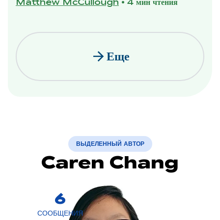
Matthew McCullough
•
4 мин чтения
arrow_forward
Еще
ВЫДЕЛЕННЫЙ АВТОР
Caren Chang
6
СООБЩЕНИЯ