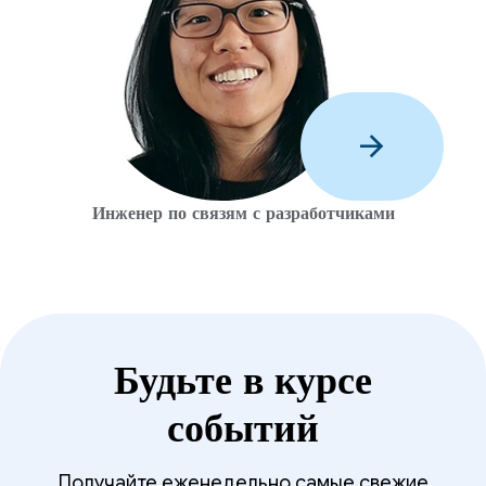
arrow_forward
Инженер по связям с разработчиками
Будьте в курсе
событий
Получайте еженедельно самые свежие