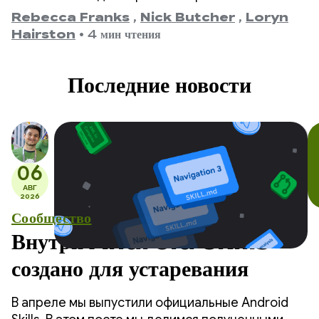
с версии 1.0, анонсированной 28 июля 2021 года,
Rebecca Franks
,
Nick Butcher
,
Loryn
и заканчивая нашей последней версией 1.11, мы
Hairston
•
4 мин чтения
стали свидетелями значительного развития API,
и мы хотим отметить это событие.
Последние новости
06
АВГ
2026
Сообщество
Внутри Android Skills —
создано для устаревания
В апреле мы выпустили официальные Android