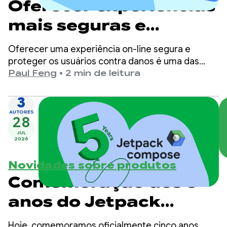
Oferecer experiências
mais seguras e
adequadas à idade no
Oferecer uma experiência on-line segura e
Google Play
proteger os usuários contra danos é uma das
principais prioridades do Google Play.
Paul Feng
•
2 min de leitura
3
AUTORES
28
JUL
2026
Novidades sobre produtos
Comemoração dos 5
anos do Jetpack
Compose
Hoje, comemoramos oficialmente cinco anos