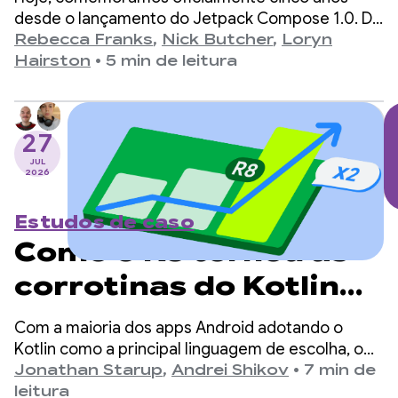
desde o lançamento do Jetpack Compose 1.0. Da
versão 1.0, anunciada em 28 de julho de 2021, até
Rebecca Franks
,
Nick Butcher
,
Loryn
a versão 1.11 mais recente, vimos as APIs
Hairston
•
5 min de leitura
evoluírem significativamente ao longo dos anos, e
estamos aproveitando o momento para
comemorar.
27
JUL
2026
Estudos de caso
Como o R8 tornou as
corrotinas do Kotlin
no Android duas vezes
Com a maioria dos apps Android adotando o
mais rápidas
Kotlin como a principal linguagem de escolha, o
kotlinx.coroutines se tornou um padrão de fato
Jonathan Starup
,
Andrei Shikov
•
7 min de
para programação assíncrona. A biblioteca
leitura