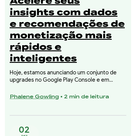
Acelere seus
insights com dados
e recomendações de
monetização mais
rápidos e
inteligentes
Hoje, estamos anunciando um conjunto de
upgrades no Google Play Console e em
outros lugares, oferecendo maior visibilidade
sobre sua performance financeira e etapas
Phalene Gowling
•
2 min de leitura
específicas baseadas em dados para
melhorá-la.
02
DEZ