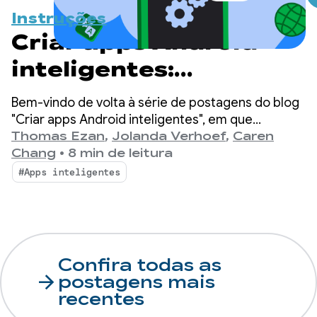
Instruções
Criar apps Android
inteligentes:
inferência híbrida e na
Bem-vindo de volta à série de postagens do blog
nuvem
"Criar apps Android inteligentes", em que
pegamos um app Android básico e o
Thomas Ezan
,
Jolanda Verhoef
,
Caren
transformamos em uma experiência
Chang
•
8 min de leitura
personalizada, inteligente e com agentes.
#Apps inteligentes
Confira todas as
arrow_forward
postagens mais
recentes