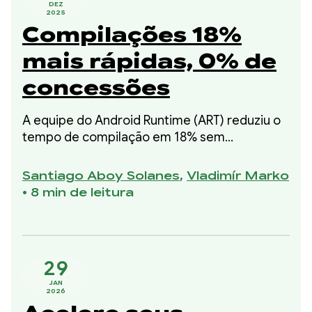
DEZ
2025
Compilações 18%
mais rápidas, 0% de
concessões
A equipe do Android Runtime (ART) reduziu o
tempo de compilação em 18% sem
comprometer o código compilado ou
qualquer regressão de memória de pico. Essa
Santiago Aboy Solanes
,
Vladimír Marko
melhoria fez parte da nossa iniciativa de 2025
•
8 min de leitura
para melhorar o tempo de compilação sem
sacrificar o uso da memória ou a qualidade do
código compilado.
29
JAN
2026