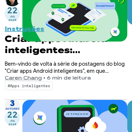
22
JUL
2026
Instruções
Criar apps Android
inteligentes:
inferência no
Bem-vindo de volta à série de postagens do blog
dispositivo
"Criar apps Android inteligentes", em que
pegamos um app Android básico e o
Caren Chang
•
6 min de leitura
transformamos em uma experiência
#Apps inteligentes
personalizada, inteligente e com agentes. Na
postagem anterior, apresentamos o Jetpacker, o
3
app de demonstração que usaremos nesta série.
AUTORES
22
JUL
2026