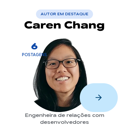
AUTOR EM DESTAQUE
Caren Chang
6
POSTAGENS
arrow_forward
Engenheira de relações com
desenvolvedores