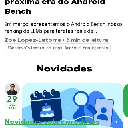
próxima era do Android
Bench
Em março, apresentamos o Android Bench, nosso
ranking de LLMs para tarefas reais de
desenvolvimento no Android. Desde então,
Zoe Lopez-Latorre
•
3 min de leitura
aprimoramos o benchmark com base no seu
#Desenvolvimento de apps Android com agentes
feedback, incluindo a avaliação de modelos de
peso aberto e a adição de dimensões de custo e
eficiência ao ranking.
Novidades
29
JUL
2026
Novidades sobre produtos