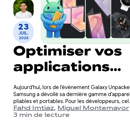
23
JUIL.
2026
Optimiser vos
applications
pour la
Aujourd'hui, lors de l'événement Galaxy Unpacke
prochaine
Samsung a dévoilé sa dernière gamme d'apparei
pliables et portables. Pour les développeurs, cel
Fahd Imtiaz
,
Miguel Montemayor
signifie que la variété des facteurs de forme, de
génération
3 min de lecture
tailles d'écran et des postures d'appareil que
votre application doit prendre en charge s'éten
d'appareils
une fois de plus.