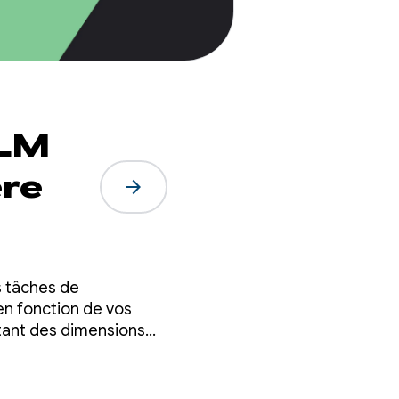
LLM
ère
arrow_forward
s tâches de
n fonction de vos
tant des dimensions