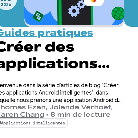
2026
Guides pratiques
Créer des
applications
Android
ienvenue dans la série d'articles de blog "Créer
intelligentes :
es applications Android intelligentes", dans
aquelle nous prenons une application Android de
homas Ezan
,
Jolanda Verhoef
,
ase et la transformons en une expérience
inférence cloud
aren Chang
•
8 min de lecture
ersonnalisée, intelligente et agentique.
#Applications intelligentes
et hybride