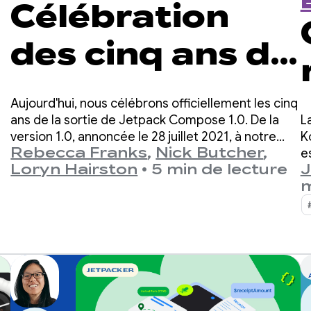
Célébration
des cinq ans de
Jetpack
Aujourd'hui, nous célébrons officiellement les cinq
Compose
ans de la sortie de Jetpack Compose 1.0. De la
L
version 1.0, annoncée le 28 juillet 2021, à notre
K
Rebecca Franks
,
Nick Butcher
,
dernière version 1.11, les API ont
e
Loryn Hairston
•
5 min de lecture
J
considérablement évolué au fil des ans, et nous
p
m
prenons le temps de célébrer cet événement.
u
fl