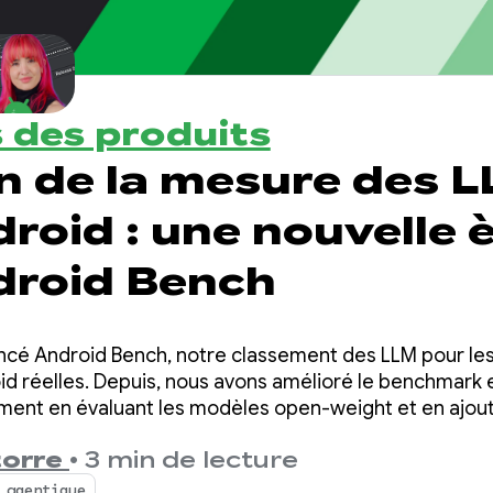
s des produits
n de la mesure des 
roid : une nouvelle 
droid Bench
ancé Android Bench, notre classement des LLM pour le
 réelles. Depuis, nous avons amélioré le benchmark e
ent en évaluant les modèles open-weight et en ajou
é au classement.
torre
•
3 min de lecture
 agentique