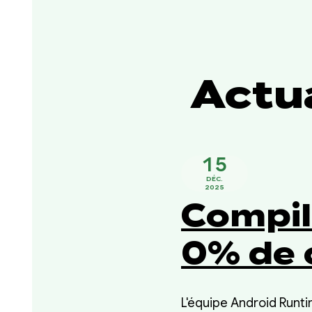
Actua
15
DÉC.
2025
Compil
0% de
L'équipe Android Runt