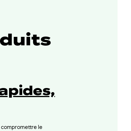
oduits
apides,
s compromettre le