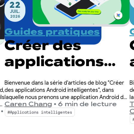
22
JUIL.
2026
Guides pratiques
Créer des
applications
Android
B
Bienvenue dans la série d'articles de blog "Créer
intelligentes :
d
des applications Android intelligentes", dans
d,
l
laquelle nous prenons une application Android de
ls
T
Caren Chang
•
6 min de lecture
b
base et la transformons en une expérience
a
inférence sur
C
•
p
personnalisée, intelligente et agentique. Dans
s
#Applications intelligentes
notre précédent article, nous avons présenté
l'appareil
Jetpacker, l'application de démonstration que
d
nous utiliserons tout au long de cette série.