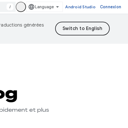
/
Android Studio
Connexion
 traductions générées
og
apidement et plus