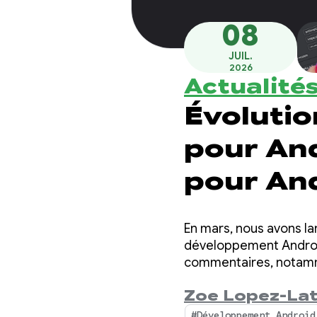
08
JUIL.
2026
Actualité
Évolutio
pour And
pour An
En mars, nous avons l
développement Android
commentaires, notamm
de coût et d'efficacit
Zoe Lopez-La
#Développement Android