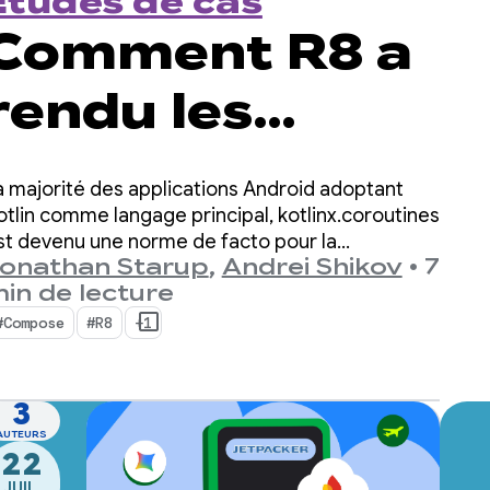
Études de cas
Comment R8 a
rendu les
coroutines
a majorité des applications Android adoptant
Kotlin sur
otlin comme langage principal, kotlinx.coroutines
st devenu une norme de facto pour la
onathan Starup
,
Andrei Shikov
•
7
rogrammation asynchrone. La bibliothèque offre
Android deux
in de lecture
n moyen bien conçu et structuré de gérer les
ux simultanés, qui est natif de Kotlin.
#Compose
#R8
+1
fois plus
rapides
3
AUTEURS
22
JUIL.