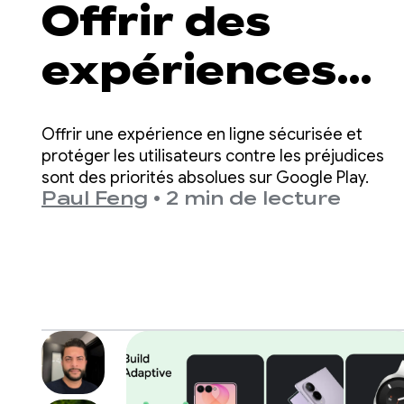
Offrir des
expériences
plus sûres et
Offrir une expérience en ligne sécurisée et
adaptées à
protéger les utilisateurs contre les préjudices
sont des priorités absolues sur Google Play.
Paul Feng
•
2 min de lecture
l'âge sur
Google Play