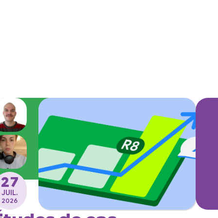
27
JUIL.
2026