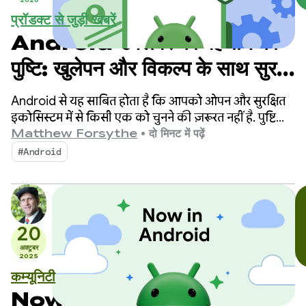
प्रॉडक्ट से जुड़ी खबरें
Android डेवलपर की पहचान की
पुष्टि: खुलेपन और विकल्प के साथ सुरक्षा
को बैलेंस करना
Android से यह साबित होता है कि आपको ओपन और सुरक्षित
इकोसिस्टम में से किसी एक को चुनने की ज़रूरत नहीं है. पुष्टि
कराने से जुड़ी नई ज़रूरी शर्तों के बारे में सूचना देने के बाद, हमने
Matthew Forsythe
•
दो मिनट में पढ़ें
कम्यूनिटी के साथ मिलकर काम किया है. इससे यह पक्का किया
#Android
जा सका है कि ये सुरक्षा उपाय मज़बूत हों. साथ ही, प्लैटफ़ॉर्म की
स्वतंत्रता का सम्मान भी किया जा सके.
20
अक्टूबर
2025
कम्यूनिटी
Now in Android #121