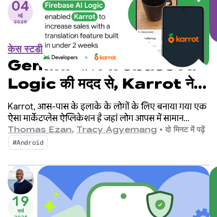
04
मई
2026
केस स्टडी
Gemini और Firebase AI
Logic की मदद से, Karrot ने दो
हफ़्तों से भी कम समय में अनुवाद की
Karrot, आस-पास के इलाके के लोगों के लिए बनाया गया एक
सुविधा तैयार की और बिक्री बढ़ाई
ऐसा मार्केटप्लेस ऐप्लिकेशन है जहां लोग आपस में सामान
खरीदते, बेचते, और बदलते हैं. इस ऐप्लिकेशन पर, पुष्टि किए गए
Thomas Ezan
,
Tracy Agyemang
•
दो मिनट में पढ़ें
लोग ही सामान खरीद, बेच, और बदल सकते हैं. इस प्लैटफ़ॉर्म को
#Android
2015 में दक्षिण कोरिया में लॉन्च किया गया था. इसके बाद, यह
दुनिया भर के बाज़ारों में फैल गया. इस पर 4.3 करोड़ से ज़्यादा
लोग रजिस्टर कर चुके हैं.
19
मार्च
2026