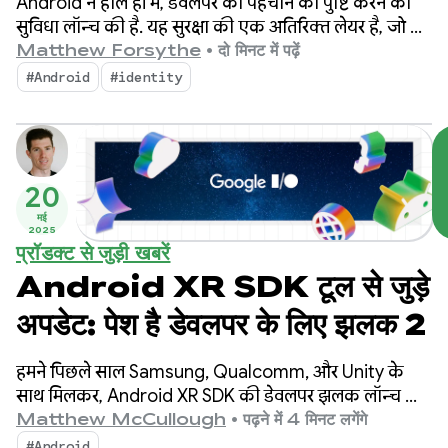
Android ने हाल ही में, डेवलपर की पहचान की पुष्टि करने की
जाने वाले सवालों के जवाब
सुविधा लॉन्च की है. यह सुरक्षा की एक अतिरिक्त लेयर है, जो बुरे
मकसद से काम करने वाले लोगों या ग्रुप को नुकसान पहुंचाने से
Matthew Forsythe
•
दो मिनट में पढ़ें
रोकती है.
#Android
#identity
20
मई
2025
प्रॉडक्ट से जुड़ी खबरें
Android XR SDK टूल से जुड़े
अपडेट: पेश है डेवलपर के लिए झलक 2
हमने पिछले साल Samsung, Qualcomm, और Unity के
साथ मिलकर, Android XR SDK की डेवलपर झलक लॉन्च की
थी. इसके बाद से, हमें Android कम्यूनिटी से काफ़ी उत्साह
Matthew McCullough
•
पढ़ने में 4 मिनट लगेंगे
देखने को मिला है.
#Android