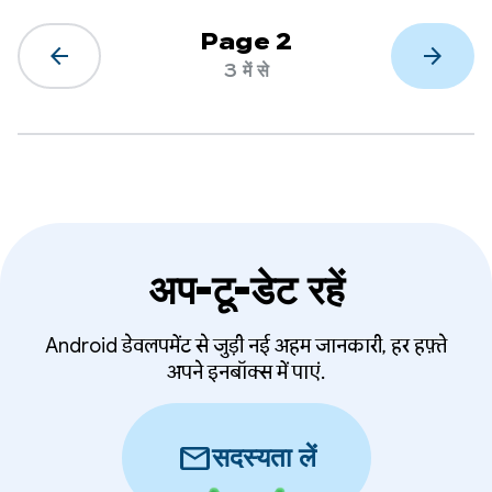
Page 2
arrow_back
arrow_forward
3 में से
अप-टू-डेट रहें
Android डेवलपमेंट से जुड़ी नई अहम जानकारी, हर हफ़्ते
अपने इनबॉक्स में पाएं.
mail
सदस्यता लें