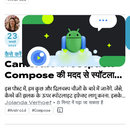
23
जनवरी
2025
कैसे करें
CameraX और Jetpack
Compose की मदद से स्पॉटलाइट
इफ़ेक्ट बनाना
इस पोस्ट में, हम कुछ और दिलचस्प चीज़ों के बारे में जानेंगे. जैसे,
कैमरे की झलक के ऊपर स्पॉटलाइट इफ़ेक्ट लागू करना. इसके
लिए, चेहरे का पता लगाने की सुविधा का इस्तेमाल करना.
Jolanda Verhoef
•
8 मिनट में पढ़ा जा सकता है
#Android
#Compose
+1